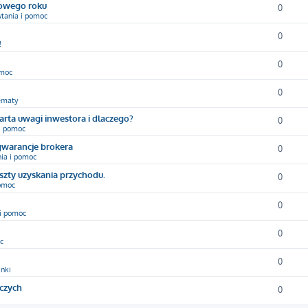
nowego roku
0
ytania i pomoc
0
!
0
omoc
0
ematy
arta uwagi inwestora i dlaczego?
0
 i pomoc
gwarancje brokera
0
nia i pomoc
oszty uzyskania przychodu.
0
pomoc
0
 i pomoc
0
c
0
inki
yczych
0