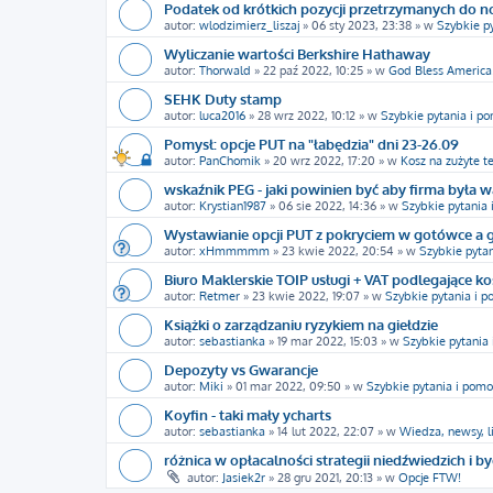
Podatek od krótkich pozycji przetrzymanych do 
autor:
wlodzimierz_liszaj
»
06 sty 2023, 23:38
» w
Szybkie p
Wyliczanie wartości Berkshire Hathaway
autor:
Thorwald
»
22 paź 2022, 10:25
» w
God Bless America
SEHK Duty stamp
autor:
luca2016
»
28 wrz 2022, 10:12
» w
Szybkie pytania i p
Pomysł: opcje PUT na "łabędzia" dni 23-26.09
autor:
PanChomik
»
20 wrz 2022, 17:20
» w
Kosz na zużyte t
wskaźnik PEG - jaki powinien być aby firma była w
autor:
Krystian1987
»
06 sie 2022, 14:36
» w
Szybkie pytania
Wystawianie opcji PUT z pokryciem w gotówce a 
autor:
xHmmmmm
»
23 kwie 2022, 20:54
» w
Szybkie pyta
Biuro Maklerskie TOIP usługi + VAT podlegające k
autor:
Retmer
»
23 kwie 2022, 19:07
» w
Szybkie pytania i 
Książki o zarządzaniu ryzykiem na giełdzie
autor:
sebastianka
»
19 mar 2022, 15:03
» w
Szybkie pytania
Depozyty vs Gwarancje
autor:
Miki
»
01 mar 2022, 09:50
» w
Szybkie pytania i pomo
Koyfin - taki mały ycharts
autor:
sebastianka
»
14 lut 2022, 22:07
» w
Wiedza, newsy, l
różnica w opłacalności strategii niedźwiedzich i b
autor:
Jasiek2r
»
28 gru 2021, 20:13
» w
Opcje FTW!