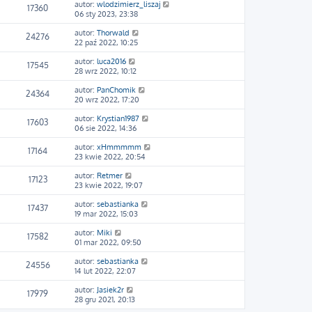
autor:
wlodzimierz_liszaj
17360
06 sty 2023, 23:38
autor:
Thorwald
24276
22 paź 2022, 10:25
autor:
luca2016
17545
28 wrz 2022, 10:12
autor:
PanChomik
24364
20 wrz 2022, 17:20
autor:
Krystian1987
17603
06 sie 2022, 14:36
autor:
xHmmmmm
17164
23 kwie 2022, 20:54
autor:
Retmer
17123
23 kwie 2022, 19:07
autor:
sebastianka
17437
19 mar 2022, 15:03
autor:
Miki
17582
01 mar 2022, 09:50
autor:
sebastianka
24556
14 lut 2022, 22:07
autor:
Jasiek2r
17979
28 gru 2021, 20:13