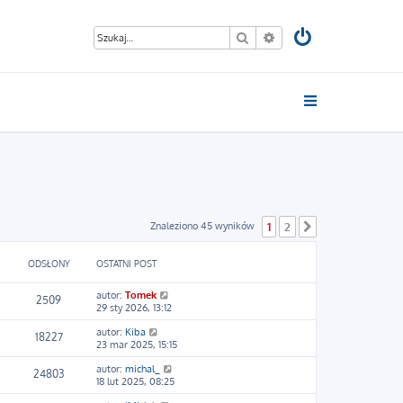
Szukaj
Wyszukiwanie zaawan
Znaleziono 45 wyników
1
2
Następna
ODSŁONY
OSTATNI POST
autor:
Tomek
2509
29 sty 2026, 13:12
autor:
Kiba
18227
23 mar 2025, 15:15
autor:
michal_
24803
18 lut 2025, 08:25