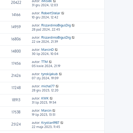
autor:
iMisiek
20422
31 gru 2024, 12:03
autor:
RobertStelar
14166
10 gru 2024, 12:42
autor:
RiszardinioBigusDig
14959
28 paź 2024, 22:45
autor:
RiszardinioBigusDig
16806
22 sie 2024, 21:39
autor:
MarcinD
14800
30 lip 2024, 10:04
autor:
TTM
17456
05 kwie 2024, 21:19
autor:
tynskijakub
21426
07 sty 2024, 19:09
autor:
michal77
17248
28 gru 2023, 12:20
autor:
KWK
18913
31 lip 2023, 19:54
autor:
Marcin
17538
19 lip 2023, 13:51
autor:
Krystian1987
25124
22 maja 2023, 11:45