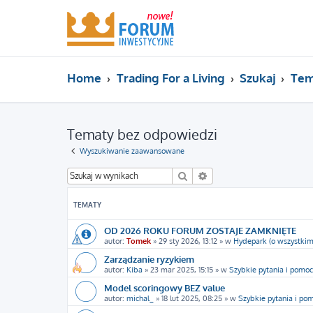
Home
Trading For a Living
Szukaj
Tem
Tematy bez odpowiedzi
Wyszukiwanie zaawansowane
Szukaj
Wyszukiwanie zaawans
TEMATY
OD 2026 ROKU FORUM ZOSTAJE ZAMKNIĘTE
autor:
Tomek
»
29 sty 2026, 13:12
» w
Hydepark (o wszystkim
Zarządzanie ryzykiem
autor:
Kiba
»
23 mar 2025, 15:15
» w
Szybkie pytania i pomoc
Model scoringowy BEZ value
autor:
michal_
»
18 lut 2025, 08:25
» w
Szybkie pytania i po