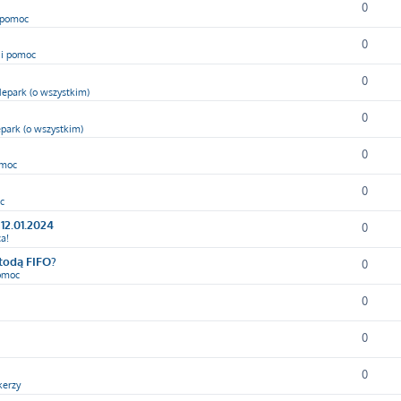
0
i pomoc
0
 i pomoc
0
epark (o wszystkim)
0
park (o wszystkim)
0
omoc
0
c
12.01.2024
0
a!
etodą FIFO?
0
pomoc
0
0
0
kerzy