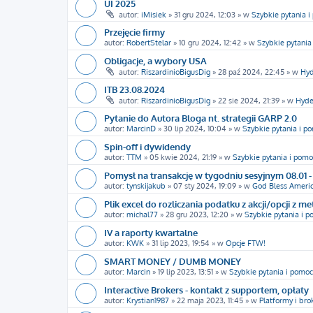
UI 2025
autor:
iMisiek
»
31 gru 2024, 12:03
» w
Szybkie pytania 
Przejęcie firmy
autor:
RobertStelar
»
10 gru 2024, 12:42
» w
Szybkie pytania
Obligacje, a wybory USA
autor:
RiszardinioBigusDig
»
28 paź 2024, 22:45
» w
Hyd
ITB 23.08.2024
autor:
RiszardinioBigusDig
»
22 sie 2024, 21:39
» w
Hyde
Pytanie do Autora Bloga nt. strategii GARP 2.0
autor:
MarcinD
»
30 lip 2024, 10:04
» w
Szybkie pytania i p
Spin-off i dywidendy
autor:
TTM
»
05 kwie 2024, 21:19
» w
Szybkie pytania i pomo
Pomysł na transakcję w tygodniu sesyjnym 08.01 - 
autor:
tynskijakub
»
07 sty 2024, 19:09
» w
God Bless Americ
Plik excel do rozliczania podatku z akcji/opcji z m
autor:
michal77
»
28 gru 2023, 12:20
» w
Szybkie pytania i 
IV a raporty kwartalne
autor:
KWK
»
31 lip 2023, 19:54
» w
Opcje FTW!
SMART MONEY / DUMB MONEY
autor:
Marcin
»
19 lip 2023, 13:51
» w
Szybkie pytania i pomoc
Interactive Brokers - kontakt z supportem, opłaty
autor:
Krystian1987
»
22 maja 2023, 11:45
» w
Platformy i bro