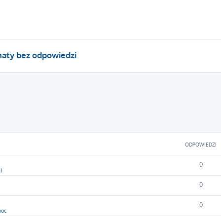
aty bez odpowiedzi
owane
ODPOWIEDZI
0
)
0
0
moc