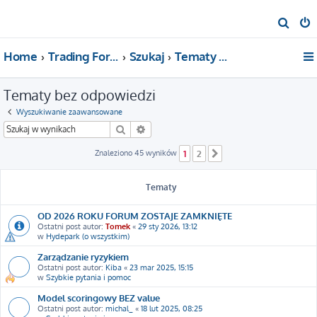
S
z
Home
Trading For a Living
Szukaj
Tematy bez odpowiedzi
u
k
Tematy bez odpowiedzi
a
j
Wyszukiwanie zaawansowane
Szukaj
Wyszukiwanie zaawansowane
Znaleziono 45 wyników
1
2
Następna
Tematy
OD 2026 ROKU FORUM ZOSTAJE ZAMKNIĘTE
Ostatni post autor:
Tomek
«
29 sty 2026, 13:12
w
Hydepark (o wszystkim)
Zarządzanie ryzykiem
Ostatni post autor:
Kiba
«
23 mar 2025, 15:15
w
Szybkie pytania i pomoc
Model scoringowy BEZ value
Ostatni post autor:
michal_
«
18 lut 2025, 08:25