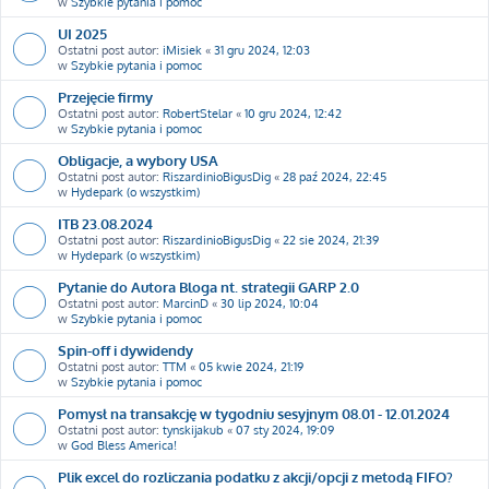
w
Szybkie pytania i pomoc
UI 2025
Ostatni post autor:
iMisiek
«
31 gru 2024, 12:03
w
Szybkie pytania i pomoc
Przejęcie firmy
Ostatni post autor:
RobertStelar
«
10 gru 2024, 12:42
w
Szybkie pytania i pomoc
Obligacje, a wybory USA
Ostatni post autor:
RiszardinioBigusDig
«
28 paź 2024, 22:45
w
Hydepark (o wszystkim)
ITB 23.08.2024
Ostatni post autor:
RiszardinioBigusDig
«
22 sie 2024, 21:39
w
Hydepark (o wszystkim)
Pytanie do Autora Bloga nt. strategii GARP 2.0
Ostatni post autor:
MarcinD
«
30 lip 2024, 10:04
w
Szybkie pytania i pomoc
Spin-off i dywidendy
Ostatni post autor:
TTM
«
05 kwie 2024, 21:19
w
Szybkie pytania i pomoc
Pomysł na transakcję w tygodniu sesyjnym 08.01 - 12.01.2024
Ostatni post autor:
tynskijakub
«
07 sty 2024, 19:09
w
God Bless America!
Plik excel do rozliczania podatku z akcji/opcji z metodą FIFO?