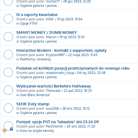
Ostatni post autor:
michal77
«
28 gru 2023, 12:20
w
Szybkie pytania i pomoc
IV a raporty kwartalne
Ostatni post autor:
KWK
«
31 lip 2023, 19:54
w
Opcje FTW!
SMART MONEY / DUMB MONEY
Ostatni post autor:
Marcin
«
19 lip 2023, 13:51
w
Szybkie pytania i pomoc
Interactive Brokers - kontakt z supportem, opłaty
Ostatni post autor:
Krystian1987
«
22 maja 2023, 11:45
w
Platformy i brokerzy
Podatek od krótkich pozycji przetrzymanych do nowego roku
Ostatni post autor:
wlodzimierz_liszaj
«
06 sty 2023, 23:38
w
Szybkie pytania i pomoc
Wyliczanie wartości Berkshire Hathaway
Ostatni post autor:
Thorwald
«
22 paź 2022, 10:25
w
God Bless America!
SEHK Duty stamp
Ostatni post autor:
luca2016
«
28 wrz 2022, 10:12
w
Szybkie pytania i pomoc
Pomysł: opcje PUT na "łabędzia" dni 23-26.09
Ostatni post autor:
PanChomik
«
20 wrz 2022, 17:20
w
Kosz na zużyte tematy