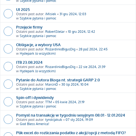
w
Szybkie pytania i pomoc
UI 2025
Ostatni post autor:
iMisiek
«
31 gru 2024, 12:03
w
Szybkie pytania i pomoc
Przejęcie firmy
Ostatni post autor:
RobertStelar
«
10 gru 2024, 12:42
w
Szybkie pytania i pomoc
Obligacje, a wybory USA
Ostatni post autor:
RiszardinioBigusDig
«
28 paź 2024, 22:45
w
Hydepark (o wszystkim)
ITB 23.08.2024
Ostatni post autor:
RiszardinioBigusDig
«
22 sie 2024, 21:39
w
Hydepark (o wszystkim)
Pytanie do Autora Bloga nt. strategii GARP 2.0
Ostatni post autor:
MarcinD
«
30 lip 2024, 10:04
w
Szybkie pytania i pomoc
Spin-off i dywidendy
Ostatni post autor:
TTM
«
05 kwie 2024, 21:19
w
Szybkie pytania i pomoc
Pomysł na transakcję w tygodniu sesyjnym 08.01 - 12.01.2024
Ostatni post autor:
tynskijakub
«
07 sty 2024, 19:09
w
God Bless America!
Plik excel do rozliczania podatku z akcji/opcji z metodą FIFO?