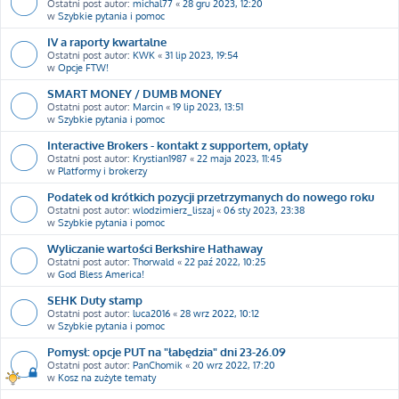
Ostatni post autor:
michal77
«
28 gru 2023, 12:20
w
Szybkie pytania i pomoc
IV a raporty kwartalne
Ostatni post autor:
KWK
«
31 lip 2023, 19:54
w
Opcje FTW!
SMART MONEY / DUMB MONEY
Ostatni post autor:
Marcin
«
19 lip 2023, 13:51
w
Szybkie pytania i pomoc
Interactive Brokers - kontakt z supportem, opłaty
Ostatni post autor:
Krystian1987
«
22 maja 2023, 11:45
w
Platformy i brokerzy
Podatek od krótkich pozycji przetrzymanych do nowego roku
Ostatni post autor:
wlodzimierz_liszaj
«
06 sty 2023, 23:38
w
Szybkie pytania i pomoc
Wyliczanie wartości Berkshire Hathaway
Ostatni post autor:
Thorwald
«
22 paź 2022, 10:25
w
God Bless America!
SEHK Duty stamp
Ostatni post autor:
luca2016
«
28 wrz 2022, 10:12
w
Szybkie pytania i pomoc
Pomysł: opcje PUT na "łabędzia" dni 23-26.09
Ostatni post autor:
PanChomik
«
20 wrz 2022, 17:20
w
Kosz na zużyte tematy