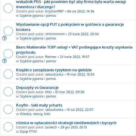
wskaźnik PEG - jaki powinien być aby firma była warta uwagi
inwestora i dlaczego?
Ostatni post autor:
Krystian1987
«
06 sie 2022, 14:36
w
Szybkie pytania i pomoc
Wystawianie opcji PUT z pokryciem w gotówce a gwarancje
brokera
Ostatni post autor:
xHmmmmm
«
23 kwie 2022, 20:54
w
Szybkie pytania i pomoc
Biuro Maklerskie TOIP usługi + VAT podlegające koszty uzyskania
przychodu.
Ostatni post autor:
Retmer
«
23 kwie 2022, 19:07
w
Szybkie pytania i pomoc
Książki o zarządzaniu ryzykiem na giełdzie
Ostatni post autor:
sebastianka
«
19 mar 2022, 15:03
w
Szybkie pytania i pomoc
Depozyty vs Gwarancje
Ostatni post autor:
Miki
«
01 mar 2022, 09:50
w
Szybkie pytania i pomoc
Koyfin - taki mały ycharts
Ostatni post autor:
sebastianka
«
14 lut 2022, 22:07
w
Wiedza, newsy, linki
różnica w opłacalności strategii niedźwiedzich i byczych
Ostatni post autor:
Jasiek2r
«
28 gru 2021, 20:13
w
Opcje FTW!