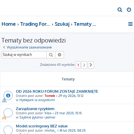
S
z
Home
Trading For a Living
Szukaj
Tematy bez odpowiedzi
u
k
Tematy bez odpowiedzi
a
j
Wyszukiwanie zaawansowane
Szukaj
Wyszukiwanie zaawansowane
Znaleziono 45 wyników
1
2
Następna
Tematy
OD 2026 ROKU FORUM ZOSTAJE ZAMKNIĘTE
Ostatni post autor:
Tomek
«
29 sty 2026, 13:12
w
Hydepark (o wszystkim)
Zarządzanie ryzykiem
Ostatni post autor:
Kiba
«
23 mar 2025, 15:15
w
Szybkie pytania i pomoc
Model scoringowy BEZ value
Ostatni post autor:
michal_
«
18 lut 2025, 08:25