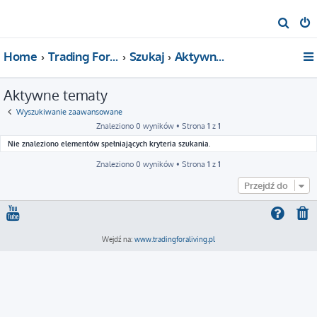
S
z
Home
Trading For a Living
Szukaj
Aktywne tematy
u
k
Aktywne tematy
a
j
Wyszukiwanie zaawansowane
Znaleziono 0 wyników • Strona
1
z
1
Nie znaleziono elementów spełniających kryteria szukania.
Znaleziono 0 wyników • Strona
1
z
1
Przejdź do
Wejdź na:
www.tradingforaliving.pl