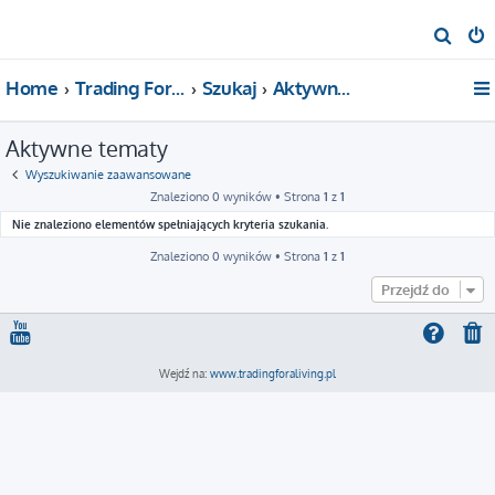
S
z
Home
Trading For a Living
Szukaj
Aktywne tematy
u
k
Aktywne tematy
a
j
Wyszukiwanie zaawansowane
Znaleziono 0 wyników • Strona
1
z
1
Nie znaleziono elementów spełniających kryteria szukania.
Znaleziono 0 wyników • Strona
1
z
1
Przejdź do
Wejdź na:
www.tradingforaliving.pl