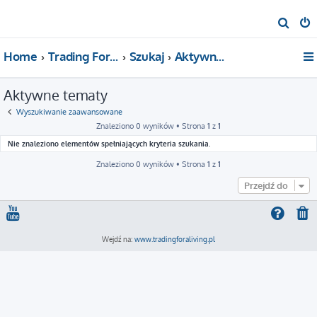
S
z
Home
Trading For a Living
Szukaj
Aktywne tematy
u
k
Aktywne tematy
a
j
Wyszukiwanie zaawansowane
Znaleziono 0 wyników • Strona
1
z
1
Nie znaleziono elementów spełniających kryteria szukania.
Znaleziono 0 wyników • Strona
1
z
1
Przejdź do
Wejdź na:
www.tradingforaliving.pl