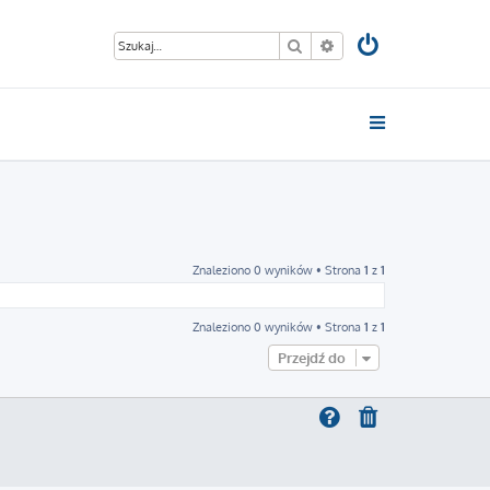
Szukaj
Wyszukiwanie zaawan
Znaleziono 0 wyników • Strona
1
z
1
Znaleziono 0 wyników • Strona
1
z
1
Przejdź do