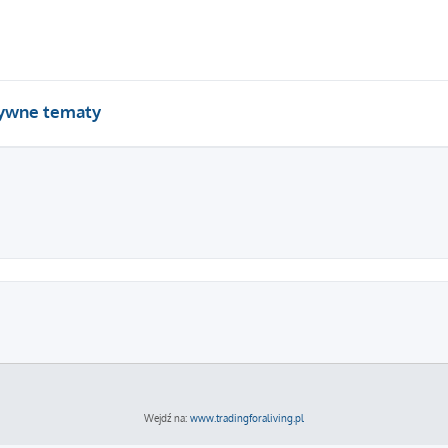
ywne tematy
Wejdź na:
www.tradingforaliving.pl