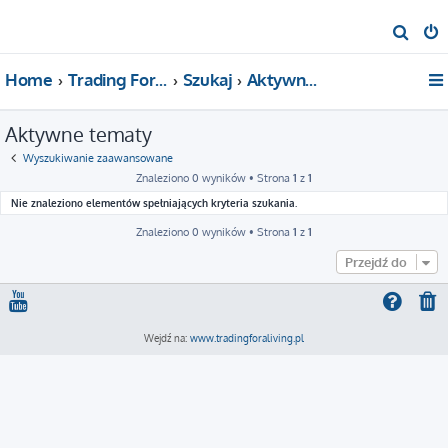
S
z
Home
Trading For a Living
Szukaj
Aktywne tematy
u
k
Aktywne tematy
a
j
Wyszukiwanie zaawansowane
Znaleziono 0 wyników • Strona
1
z
1
Nie znaleziono elementów spełniających kryteria szukania.
Znaleziono 0 wyników • Strona
1
z
1
Przejdź do
Wejdź na:
www.tradingforaliving.pl