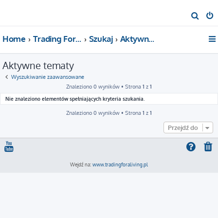
S
z
Home
Trading For a Living
Szukaj
Aktywne tematy
u
k
Aktywne tematy
a
j
Wyszukiwanie zaawansowane
Znaleziono 0 wyników • Strona
1
z
1
Nie znaleziono elementów spełniających kryteria szukania.
Znaleziono 0 wyników • Strona
1
z
1
Przejdź do
Wejdź na:
www.tradingforaliving.pl