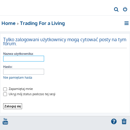
S
z
Home
Trading For a Living
u
k
a
Tylko zalogowani użytkownicy mogą cytować posty na tym
forum.
j
Nazwa użytkownika:
Hasło:
Nie pamiętam hasła
Zapamiętaj mnie
Ukryj mój status podczas tej sesji