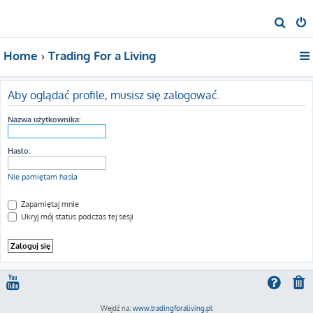
S
z
Home
Trading For a Living
u
k
a
Aby oglądać profile, musisz się zalogować.
j
Nazwa użytkownika:
Hasło:
Nie pamiętam hasła
Zapamiętaj mnie
Ukryj mój status podczas tej sesji
Wejdź na:
www.tradingforaliving.pl