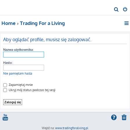
S
z
Home
Trading For a Living
u
k
a
Aby oglądać profile, musisz się zalogować.
j
Nazwa użytkownika:
Hasło:
Nie pamiętam hasła
Zapamiętaj mnie
Ukryj mój status podczas tej sesji
Wejdź na:
www.tradingforaliving.pl