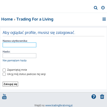
S
z
Home
Trading For a Living
u
k
a
Aby oglądać profile, musisz się zalogować.
j
Nazwa użytkownika:
Hasło:
Nie pamiętam hasła
Zapamiętaj mnie
Ukryj mój status podczas tej sesji
Wejdź na:
www.tradingforaliving.pl