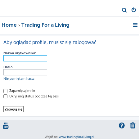
S
z
Home
Trading For a Living
u
k
a
Aby oglądać profile, musisz się zalogować.
j
Nazwa użytkownika:
Hasło:
Nie pamiętam hasła
Zapamiętaj mnie
Ukryj mój status podczas tej sesji
Wejdź na:
www.tradingforaliving.pl