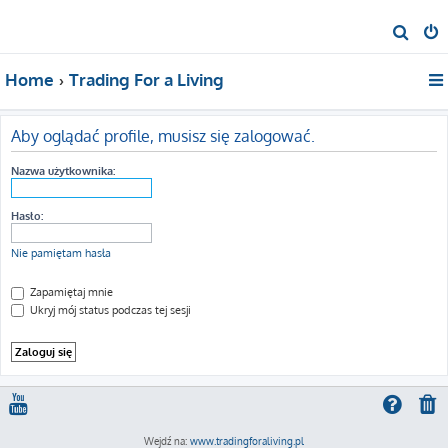
S
z
Home
Trading For a Living
u
k
a
Aby oglądać profile, musisz się zalogować.
j
Nazwa użytkownika:
Hasło:
Nie pamiętam hasła
Zapamiętaj mnie
Ukryj mój status podczas tej sesji
Wejdź na:
www.tradingforaliving.pl