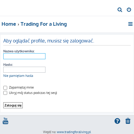
S
z
Home
Trading For a Living
u
k
a
Aby oglądać profile, musisz się zalogować.
j
Nazwa użytkownika:
Hasło:
Nie pamiętam hasła
Zapamiętaj mnie
Ukryj mój status podczas tej sesji
Wejdź na:
www.tradingforaliving.pl