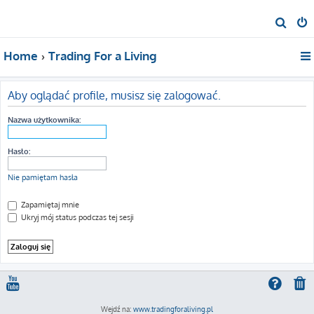
S
z
Home
Trading For a Living
u
k
a
Aby oglądać profile, musisz się zalogować.
j
Nazwa użytkownika:
Hasło:
Nie pamiętam hasła
Zapamiętaj mnie
Ukryj mój status podczas tej sesji
Wejdź na:
www.tradingforaliving.pl