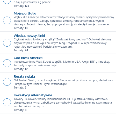
tutaj, a postaramy się pomóc.
Tematy:
175
Moje portfolio
Wątek dla każdego, kto chciałby założyć własny temat i opisywać prowadzony
przez siebie portfel. Zakupy, sprzedaż, zmiany, rebalansowania, wyniki i
strategia. To jest miejsce, żeby opisywać swoją strategię i swoje transakcje.
Tematy:
18
Wiedza, newsy, linki
Czytałeś ostatnio dobrą książkę? Znalazłeś fajny webinar? Odkryłeś ciekawy
artykuł w prasie lub wpis na innym blogu? Wpadł Ci w ręce wartościowy
raport lub newsletter? Podziel się wrażeniami.
Tematy:
24
God Bless America!
Inwestowanie na Wall Street w spółki Made in USA. Akcje, ETF-y i indeksy.
Pomysły, sugestie i rekomendacje.
Tematy:
19
Reszta świata
Od Tokio i Seulu, przez Hongkong i Singapur, aż po Kuala Lumpur, ale też cała
Europa (w tym Polska) i rynki wschodzące.
Tematy:
7
Inwestycje alternatywne
Towary i surowce, waluty, nieruchomości, REIT-y, sztuka, farmy wiatrowe,
ubezpieczenia, wina, zabytkowe samochody i wszystko inne, na czym można
zarobić jakieś pieniądze.
Tematy:
8