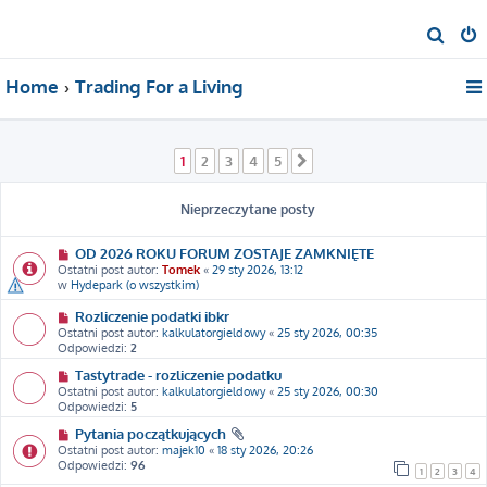
S
z
Home
Trading For a Living
u
k
a
1
2
3
4
5
Następna
j
Nieprzeczytane posty
OD 2026 ROKU FORUM ZOSTAJE ZAMKNIĘTE
Ostatni post autor:
Tomek
«
29 sty 2026, 13:12
w
Hydepark (o wszystkim)
Rozliczenie podatki ibkr
Ostatni post autor:
kalkulatorgieldowy
«
25 sty 2026, 00:35
Odpowiedzi:
2
Tastytrade - rozliczenie podatku
Ostatni post autor:
kalkulatorgieldowy
«
25 sty 2026, 00:30
Odpowiedzi:
5
Pytania początkujących
Ostatni post autor:
majek10
«
18 sty 2026, 20:26
Odpowiedzi:
96
1
2
3
4