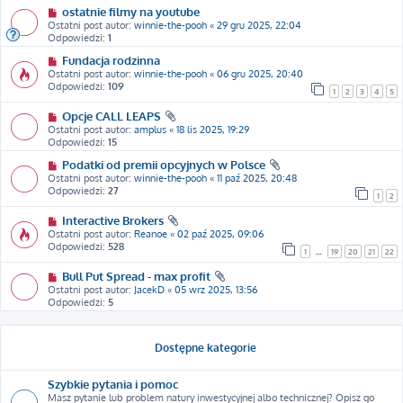
ostatnie filmy na youtube
Ostatni post autor:
winnie-the-pooh
«
29 gru 2025, 22:04
Odpowiedzi:
1
Fundacja rodzinna
Ostatni post autor:
winnie-the-pooh
«
06 gru 2025, 20:40
Odpowiedzi:
109
1
2
3
4
5
Opcje CALL LEAPS
Ostatni post autor:
amplus
«
18 lis 2025, 19:29
Odpowiedzi:
15
Podatki od premii opcyjnych w Polsce
Ostatni post autor:
winnie-the-pooh
«
11 paź 2025, 20:48
Odpowiedzi:
27
1
2
Interactive Brokers
Ostatni post autor:
Reanoe
«
02 paź 2025, 09:06
Odpowiedzi:
528
1
…
19
20
21
22
Bull Put Spread - max profit
Ostatni post autor:
JacekD
«
05 wrz 2025, 13:56
Odpowiedzi:
5
Dostępne kategorie
Szybkie pytania i pomoc
Masz pytanie lub problem natury inwestycyjnej albo technicznej? Opisz go