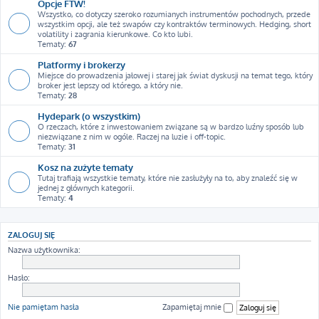
Opcje FTW!
Wszystko, co dotyczy szeroko rozumianych instrumentów pochodnych, przede
wszystkim opcji, ale też swapów czy kontraktów terminowych. Hedging, short
volatility i zagrania kierunkowe. Co kto lubi.
Tematy:
67
Platformy i brokerzy
Miejsce do prowadzenia jałowej i starej jak świat dyskusji na temat tego, który
broker jest lepszy od którego, a który nie.
Tematy:
28
Hydepark (o wszystkim)
O rzeczach, które z inwestowaniem związane są w bardzo luźny sposób lub
niezwiązane z nim w ogóle. Raczej na luzie i off-topic.
Tematy:
31
Kosz na zużyte tematy
Tutaj trafiają wszystkie tematy, które nie zasłużyły na to, aby znaleźć się w
jednej z głównych kategorii.
Tematy:
4
ZALOGUJ SIĘ
Nazwa użytkownika:
Hasło:
Nie pamiętam hasła
Zapamiętaj mnie