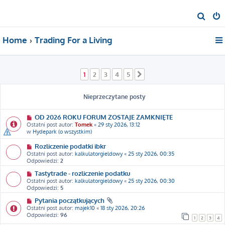
S
z
Home
Trading For a Living
u
k
a
1
2
3
4
5
Następna
j
Nieprzeczytane posty
OD 2026 ROKU FORUM ZOSTAJE ZAMKNIĘTE
Ostatni post autor:
Tomek
«
29 sty 2026, 13:12
w
Hydepark (o wszystkim)
Rozliczenie podatki ibkr
Ostatni post autor:
kalkulatorgieldowy
«
25 sty 2026, 00:35
Odpowiedzi:
2
Tastytrade - rozliczenie podatku
Ostatni post autor:
kalkulatorgieldowy
«
25 sty 2026, 00:30
Odpowiedzi:
5
Pytania początkujących
Ostatni post autor:
majek10
«
18 sty 2026, 20:26
Odpowiedzi:
96
1
2
3
4