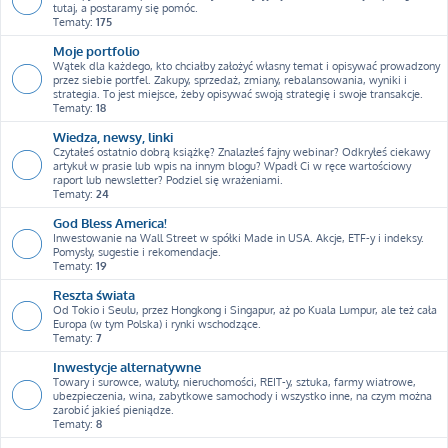
tutaj, a postaramy się pomóc.
Tematy:
175
Moje portfolio
Wątek dla każdego, kto chciałby założyć własny temat i opisywać prowadzony
przez siebie portfel. Zakupy, sprzedaż, zmiany, rebalansowania, wyniki i
strategia. To jest miejsce, żeby opisywać swoją strategię i swoje transakcje.
Tematy:
18
Wiedza, newsy, linki
Czytałeś ostatnio dobrą książkę? Znalazłeś fajny webinar? Odkryłeś ciekawy
artykuł w prasie lub wpis na innym blogu? Wpadł Ci w ręce wartościowy
raport lub newsletter? Podziel się wrażeniami.
Tematy:
24
God Bless America!
Inwestowanie na Wall Street w spółki Made in USA. Akcje, ETF-y i indeksy.
Pomysły, sugestie i rekomendacje.
Tematy:
19
Reszta świata
Od Tokio i Seulu, przez Hongkong i Singapur, aż po Kuala Lumpur, ale też cała
Europa (w tym Polska) i rynki wschodzące.
Tematy:
7
Inwestycje alternatywne
Towary i surowce, waluty, nieruchomości, REIT-y, sztuka, farmy wiatrowe,
ubezpieczenia, wina, zabytkowe samochody i wszystko inne, na czym można
zarobić jakieś pieniądze.
Tematy:
8