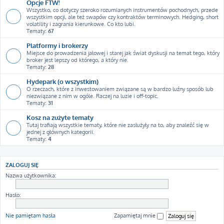
Opcje FTW!
Wszystko, co dotyczy szeroko rozumianych instrumentów pochodnych, przede
wszystkim opcji, ale też swapów czy kontraktów terminowych. Hedging, short
volatility i zagrania kierunkowe. Co kto lubi.
Tematy:
67
Platformy i brokerzy
Miejsce do prowadzenia jałowej i starej jak świat dyskusji na temat tego, który
broker jest lepszy od którego, a który nie.
Tematy:
28
Hydepark (o wszystkim)
O rzeczach, które z inwestowaniem związane są w bardzo luźny sposób lub
niezwiązane z nim w ogóle. Raczej na luzie i off-topic.
Tematy:
31
Kosz na zużyte tematy
Tutaj trafiają wszystkie tematy, które nie zasłużyły na to, aby znaleźć się w
jednej z głównych kategorii.
Tematy:
4
ZALOGUJ SIĘ
Nazwa użytkownika:
Hasło:
Nie pamiętam hasła
Zapamiętaj mnie