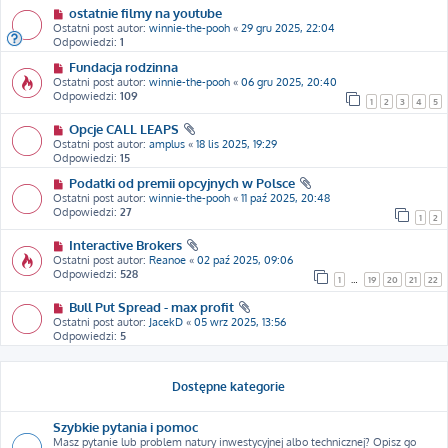
ostatnie filmy na youtube
Ostatni post autor:
winnie-the-pooh
«
29 gru 2025, 22:04
Odpowiedzi:
1
Fundacja rodzinna
Ostatni post autor:
winnie-the-pooh
«
06 gru 2025, 20:40
Odpowiedzi:
109
1
2
3
4
5
Opcje CALL LEAPS
Ostatni post autor:
amplus
«
18 lis 2025, 19:29
Odpowiedzi:
15
Podatki od premii opcyjnych w Polsce
Ostatni post autor:
winnie-the-pooh
«
11 paź 2025, 20:48
Odpowiedzi:
27
1
2
Interactive Brokers
Ostatni post autor:
Reanoe
«
02 paź 2025, 09:06
Odpowiedzi:
528
1
…
19
20
21
22
Bull Put Spread - max profit
Ostatni post autor:
JacekD
«
05 wrz 2025, 13:56
Odpowiedzi:
5
Dostępne kategorie
Szybkie pytania i pomoc
Masz pytanie lub problem natury inwestycyjnej albo technicznej? Opisz go