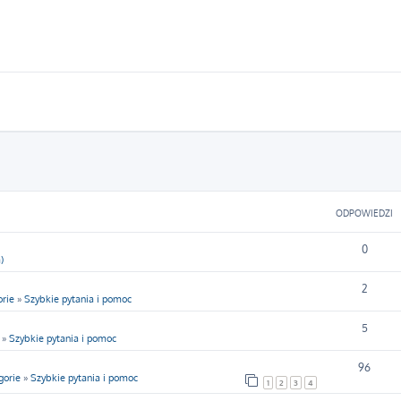
ODPOWIEDZI
0
)
2
rie
»
Szybkie pytania i pomoc
5
»
Szybkie pytania i pomoc
96
gorie
»
Szybkie pytania i pomoc
1
2
3
4