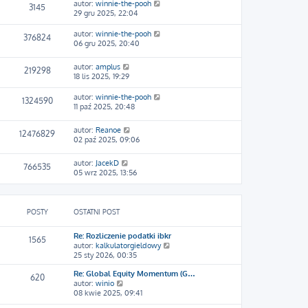
autor:
winnie-the-pooh
3145
29 gru 2025, 22:04
autor:
winnie-the-pooh
376824
06 gru 2025, 20:40
autor:
amplus
219298
18 lis 2025, 19:29
autor:
winnie-the-pooh
1324590
11 paź 2025, 20:48
autor:
Reanoe
12476829
02 paź 2025, 09:06
autor:
JacekD
766535
05 wrz 2025, 13:56
POSTY
OSTATNI POST
Re: Rozliczenie podatki ibkr
1565
W
autor:
kalkulatorgieldowy
y
25 sty 2026, 00:35
ś
Re: Global Equity Momentum (G…
w
620
W
autor:
winio
i
y
08 kwie 2025, 09:41
e
ś
t