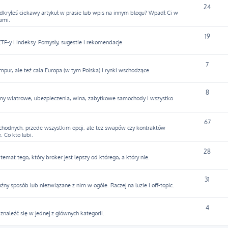
24
Odkryłeś ciekawy artykuł w prasie lub wpis na innym blogu? Wpadł Ci w
ami.
19
F-y i indeksy. Pomysły, sugestie i rekomendacje.
7
mpur, ale też cała Europa (w tym Polska) i rynki wschodzące.
8
army wiatrowe, ubezpieczenia, wina, zabytkowe samochody i wszystko
67
hodnych, przede wszystkim opcji, ale też swapów czy kontraktów
. Co kto lubi.
28
temat tego, który broker jest lepszy od którego, a który nie.
31
y sposób lub niezwiązane z nim w ogóle. Raczej na luzie i off-topic.
4
y znaleźć się w jednej z głównych kategorii.