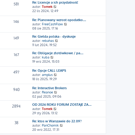
w
l
Re: Licencje a ich przydatność
581
i
n
W
autor:
Tomek
e
a
y
22 lis 2024, 12:49
t
j
ś
l
n
w
Re: Planowany wzrost opodatko…
146
n
o
i
W
autor:
FreeCashFlow
a
w
e
y
08 sie 2025, 17:16
j
s
t
ś
n
z
l
Re: Giełda polska - dyskusje
w
149
o
y
n
W
autor:
rebahas
i
w
p
a
y
11 lut 2024, 19:52
e
s
o
j
ś
t
z
s
n
Re: Obligacje złotówkowe / pa…
w
l
167
y
t
W
o
autor:
kuba
i
n
p
y
w
19 wrz 2024, 15:03
e
a
o
ś
s
t
j
s
w
z
l
n
Re: Opcje CALL LEAPS
497
t
i
y
n
W
o
autor:
amplus
e
p
a
y
w
18 lis 2025, 19:29
t
o
j
ś
s
l
s
n
w
z
Re: Interactive Brokers
940
n
t
o
i
y
W
autor:
Reanoe
a
w
e
p
y
02 paź 2025, 09:06
j
s
t
o
ś
n
z
l
s
OD 2026 ROKU FORUM ZOSTAJE ZA…
w
2894
o
y
n
t
W
autor:
Tomek
i
w
p
a
y
29 sty 2026, 13:12
e
s
o
j
ś
t
z
s
n
Re: ktos w Warszawie do 22.09?
w
l
38
y
t
o
W
autor:
PanChomik
i
n
p
w
y
20 wrz 2022, 17:31
e
a
o
s
ś
t
j