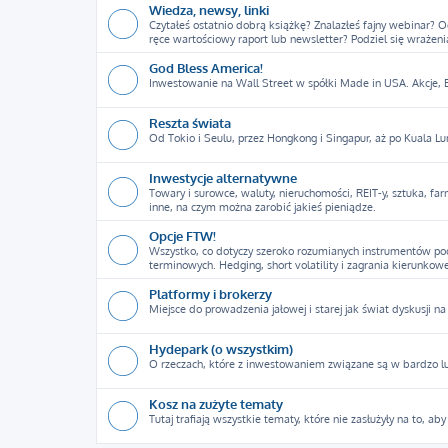
Wiedza, newsy, linki
Czytałeś ostatnio dobrą książkę? Znalazłeś fajny webinar? 
ręce wartościowy raport lub newsletter? Podziel się wrażeni
God Bless America!
Inwestowanie na Wall Street w spółki Made in USA. Akcje, ET
Reszta świata
Od Tokio i Seulu, przez Hongkong i Singapur, aż po Kuala Lu
Inwestycje alternatywne
Towary i surowce, waluty, nieruchomości, REIT-y, sztuka, f
inne, na czym można zarobić jakieś pieniądze.
Opcje FTW!
Wszystko, co dotyczy szeroko rozumianych instrumentów poc
terminowych. Hedging, short volatility i zagrania kierunkowe
Platformy i brokerzy
Miejsce do prowadzenia jałowej i starej jak świat dyskusji na 
Hydepark (o wszystkim)
O rzeczach, które z inwestowaniem związane są w bardzo luźn
Kosz na zużyte tematy
Tutaj trafiają wszystkie tematy, które nie zasłużyły na to, ab