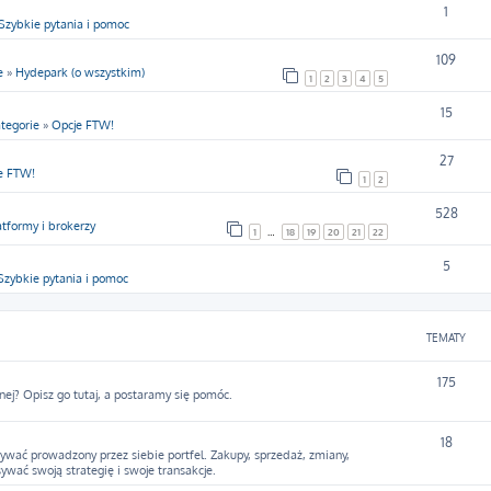
1
Szybkie pytania i pomoc
109
e
»
Hydepark (o wszystkim)
1
2
3
4
5
15
tegorie
»
Opcje FTW!
27
e FTW!
1
2
528
atformy i brokerzy
1
…
18
19
20
21
22
5
Szybkie pytania i pomoc
TEMATY
175
nej? Opisz go tutaj, a postaramy się pomóc.
18
ywać prowadzony przez siebie portfel. Zakupy, sprzedaż, zmiany,
sywać swoją strategię i swoje transakcje.