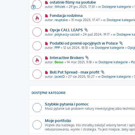
ostatnie filmy na youtube
autor:
iMisiek
» 29 gru 2025, 17:01 » w
Dostępne kategorie
»
Fundacja rodzinna
autor:
reuptake
» 31 maja 2023, 17:47 » w
Dostępne kategori
Opcje CALL LEAPS
autor:
polykaczy-sasiad
» 24 paź 2024, 19:17 » w
Dostępne ka
Podatki od premii opcyjnych w Polsce
autor:
PPP
» 12 lut 2024, 18:10 » w
Dostępne kategorie
»
Opcj
Interactive Brokers
autor:
Besso
» 14 mar 2021, 11:18 » w
Dostępne kategorie
»
Pl
Bull Put Spread - max profit
autor:
JacekD
» 27 sie 2025, 10:27 » w
Dostępne kategorie
»
DOSTĘPNE KATEGORIE
Szybkie pytania i pomoc
Masz pytanie lub problem natury inwestycyjnej albo technicz
Moje portfolio
Wątek dla każdego, kto chciałby założyć własny temat i opis
rebalansowania, wyniki i strategia. To jest miejsce, żeby opi