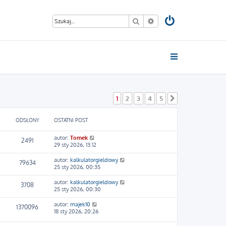
Szukaj
Wyszukiwanie zaawan
1
2
3
4
5
Następna
ODSŁONY
OSTATNI POST
autor:
Tomek
2491
29 sty 2026, 13:12
autor:
kalkulatorgieldowy
79634
25 sty 2026, 00:35
autor:
kalkulatorgieldowy
3708
25 sty 2026, 00:30
autor:
majek10
1370096
18 sty 2026, 20:26