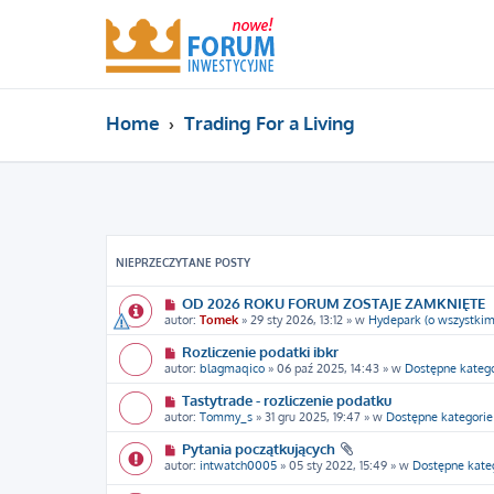
Home
Trading For a Living
NIEPRZECZYTANE POSTY
OD 2026 ROKU FORUM ZOSTAJE ZAMKNIĘTE
autor:
Tomek
» 29 sty 2026, 13:12 » w
Hydepark (o wszystkim
Rozliczenie podatki ibkr
autor:
blagmaqico
» 06 paź 2025, 14:43 » w
Dostępne katego
Tastytrade - rozliczenie podatku
autor:
Tommy_s
» 31 gru 2025, 19:47 » w
Dostępne kategorie
Pytania początkujących
autor:
intwatch0005
» 05 sty 2022, 15:49 » w
Dostępne kate