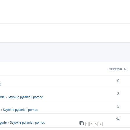
ODPOWIEDZI
0
)
2
rie
»
Szybkie pytania i pomoc
5
»
Szybkie pytania i pomoc
96
gorie
»
Szybkie pytania i pomoc
1
2
3
4