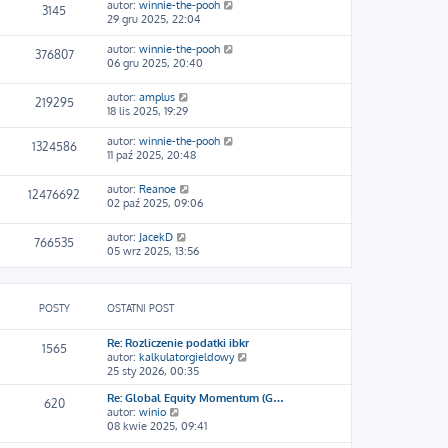
autor:
winnie-the-pooh
3145
29 gru 2025, 22:04
autor:
winnie-the-pooh
376807
06 gru 2025, 20:40
autor:
amplus
219295
18 lis 2025, 19:29
autor:
winnie-the-pooh
1324586
11 paź 2025, 20:48
autor:
Reanoe
12476692
02 paź 2025, 09:06
autor:
JacekD
766535
05 wrz 2025, 13:56
POSTY
OSTATNI POST
Re: Rozliczenie podatki ibkr
1565
W
autor:
kalkulatorgieldowy
y
25 sty 2026, 00:35
ś
Re: Global Equity Momentum (G…
w
620
W
autor:
winio
i
y
08 kwie 2025, 09:41
e
ś
t