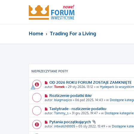
Home
Trading For a Living
NIEPRZECZYTANE POSTY
OD 2026 ROKU FORUM ZOSTAJE ZAMKNIĘTE
autor:
Tomek
» 29 sty 2026, 13:12 » w
Hydepark (o wszystkim
Rozliczenie podatki ibkr
autor:
blagmaqico
» 06 paź 2025, 14:43 » w
Dostępne katego
Tastytrade - rozliczenie podatku
autor:
Tommy_s
» 31 gru 2025, 19:47 » w
Dostępne kategorie
Pytania początkujących
autor:
intwatch0005
» 05 sty 2022, 15:49 » w
Dostępne kate