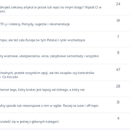
24
Odkryłeś ciekawy artykuł w prasie lub wpis na innym blogu? Wpadł Ci w
ami.
19
F-y i indeksy. Pomysły, sugestie i rekomendacje.
7
mpur, ale też cała Europa (w tym Polska) i rynki wschodzące.
8
army wiatrowe, ubezpieczenia, wina, zabytkowe samochody i wszystko
67
hodnych, przede wszystkim opcji, ale też swapów czy kontraktów
. Co kto lubi.
28
temat tego, który broker jest lepszy od którego, a który nie.
31
y sposób lub niezwiązane z nim w ogóle. Raczej na luzie i off-topic.
4
y znaleźć się w jednej z głównych kategorii.