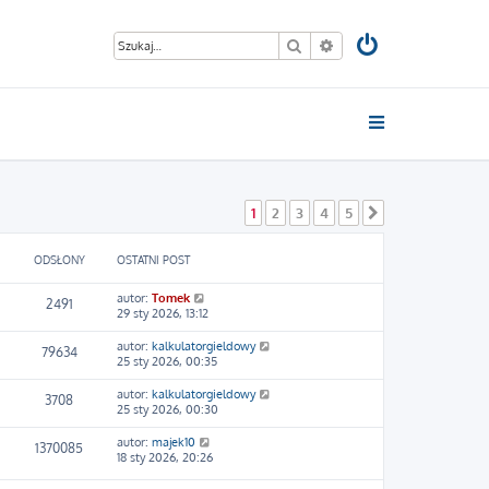
Szukaj
Wyszukiwanie zaawan
1
2
3
4
5
Następna
ODSŁONY
OSTATNI POST
autor:
Tomek
2491
29 sty 2026, 13:12
autor:
kalkulatorgieldowy
79634
25 sty 2026, 00:35
autor:
kalkulatorgieldowy
3708
25 sty 2026, 00:30
autor:
majek10
1370085
18 sty 2026, 20:26