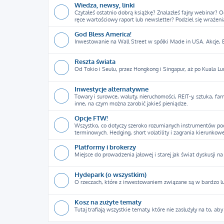
Wiedza, newsy, linki
Czytałeś ostatnio dobrą książkę? Znalazłeś fajny webinar? 
ręce wartościowy raport lub newsletter? Podziel się wrażeni
God Bless America!
Inwestowanie na Wall Street w spółki Made in USA. Akcje, ET
Reszta świata
Od Tokio i Seulu, przez Hongkong i Singapur, aż po Kuala Lu
Inwestycje alternatywne
Towary i surowce, waluty, nieruchomości, REIT-y, sztuka, f
inne, na czym można zarobić jakieś pieniądze.
Opcje FTW!
Wszystko, co dotyczy szeroko rozumianych instrumentów poc
terminowych. Hedging, short volatility i zagrania kierunkowe
Platformy i brokerzy
Miejsce do prowadzenia jałowej i starej jak świat dyskusji na 
Hydepark (o wszystkim)
O rzeczach, które z inwestowaniem związane są w bardzo luźn
Kosz na zużyte tematy
Tutaj trafiają wszystkie tematy, które nie zasłużyły na to, ab