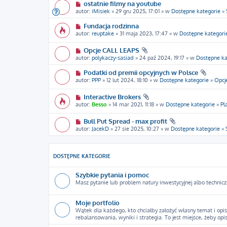
ostatnie filmy na youtube
autor:
iMisiek
» 29 gru 2025, 17:01 » w
Dostępne kategorie
»
Fundacja rodzinna
autor:
reuptake
» 31 maja 2023, 17:47 » w
Dostępne kategori
Opcje CALL LEAPS
autor:
polykaczy-sasiad
» 24 paź 2024, 19:17 » w
Dostępne ka
Podatki od premii opcyjnych w Polsce
autor:
PPP
» 12 lut 2024, 18:10 » w
Dostępne kategorie
»
Opcj
Interactive Brokers
autor:
Besso
» 14 mar 2021, 11:18 » w
Dostępne kategorie
»
Pl
Bull Put Spread - max profit
autor:
JacekD
» 27 sie 2025, 10:27 » w
Dostępne kategorie
»
DOSTĘPNE KATEGORIE
Szybkie pytania i pomoc
Masz pytanie lub problem natury inwestycyjnej albo technicz
Moje portfolio
Wątek dla każdego, kto chciałby założyć własny temat i opis
rebalansowania, wyniki i strategia. To jest miejsce, żeby opi