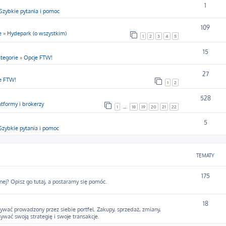
1
Szybkie pytania i pomoc
109
e
»
Hydepark (o wszystkim)
1
2
3
4
5
15
tegorie
»
Opcje FTW!
27
e FTW!
1
2
528
atformy i brokerzy
1
…
18
19
20
21
22
5
Szybkie pytania i pomoc
TEMATY
175
nej? Opisz go tutaj, a postaramy się pomóc.
18
ywać prowadzony przez siebie portfel. Zakupy, sprzedaż, zmiany,
sywać swoją strategię i swoje transakcje.