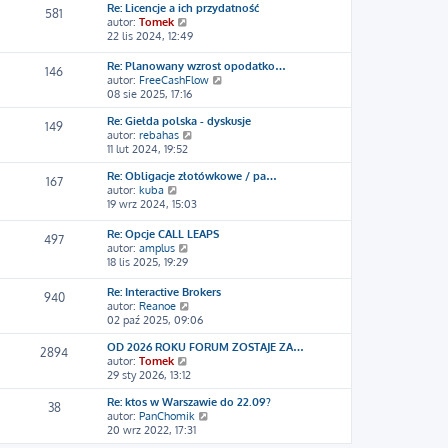
w
l
Re: Licencje a ich przydatność
581
i
n
W
autor:
Tomek
e
a
y
22 lis 2024, 12:49
t
j
ś
l
n
w
Re: Planowany wzrost opodatko…
146
n
o
i
W
autor:
FreeCashFlow
a
w
e
y
08 sie 2025, 17:16
j
s
t
ś
n
z
l
Re: Giełda polska - dyskusje
w
149
o
y
n
W
autor:
rebahas
i
w
p
a
y
11 lut 2024, 19:52
e
s
o
j
ś
t
z
s
n
Re: Obligacje złotówkowe / pa…
w
l
167
y
t
W
o
autor:
kuba
i
n
p
y
w
19 wrz 2024, 15:03
e
a
o
ś
s
t
j
s
w
z
l
n
Re: Opcje CALL LEAPS
497
t
i
y
n
W
o
autor:
amplus
e
p
a
y
w
18 lis 2025, 19:29
t
o
j
ś
s
l
s
n
w
z
Re: Interactive Brokers
940
n
t
o
i
y
W
autor:
Reanoe
a
w
e
p
y
02 paź 2025, 09:06
j
s
t
o
ś
n
z
l
s
OD 2026 ROKU FORUM ZOSTAJE ZA…
w
2894
o
y
n
t
W
autor:
Tomek
i
w
p
a
y
29 sty 2026, 13:12
e
s
o
j
ś
t
z
s
n
Re: ktos w Warszawie do 22.09?
w
l
38
y
t
o
W
autor:
PanChomik
i
n
p
w
y
20 wrz 2022, 17:31
e
a
o
s
ś
t
j