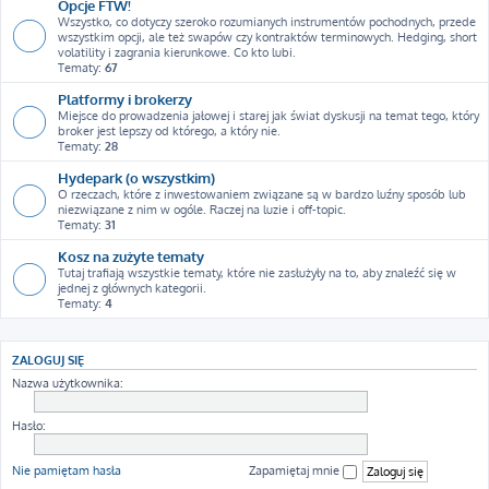
Opcje FTW!
Wszystko, co dotyczy szeroko rozumianych instrumentów pochodnych, przede
wszystkim opcji, ale też swapów czy kontraktów terminowych. Hedging, short
volatility i zagrania kierunkowe. Co kto lubi.
Tematy:
67
Platformy i brokerzy
Miejsce do prowadzenia jałowej i starej jak świat dyskusji na temat tego, który
broker jest lepszy od którego, a który nie.
Tematy:
28
Hydepark (o wszystkim)
O rzeczach, które z inwestowaniem związane są w bardzo luźny sposób lub
niezwiązane z nim w ogóle. Raczej na luzie i off-topic.
Tematy:
31
Kosz na zużyte tematy
Tutaj trafiają wszystkie tematy, które nie zasłużyły na to, aby znaleźć się w
jednej z głównych kategorii.
Tematy:
4
ZALOGUJ SIĘ
Nazwa użytkownika:
Hasło:
Nie pamiętam hasła
Zapamiętaj mnie