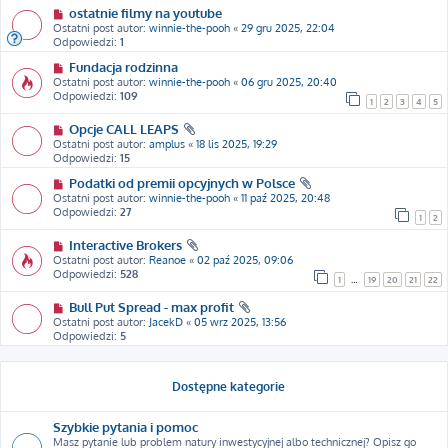
ostatnie filmy na youtube
Ostatni post autor:
winnie-the-pooh
«
29 gru 2025, 22:04
Odpowiedzi:
1
Fundacja rodzinna
Ostatni post autor:
winnie-the-pooh
«
06 gru 2025, 20:40
Odpowiedzi:
109
1
2
3
4
5
Opcje CALL LEAPS
Ostatni post autor:
amplus
«
18 lis 2025, 19:29
Odpowiedzi:
15
Podatki od premii opcyjnych w Polsce
Ostatni post autor:
winnie-the-pooh
«
11 paź 2025, 20:48
Odpowiedzi:
27
1
2
Interactive Brokers
Ostatni post autor:
Reanoe
«
02 paź 2025, 09:06
Odpowiedzi:
528
1
…
19
20
21
22
Bull Put Spread - max profit
Ostatni post autor:
JacekD
«
05 wrz 2025, 13:56
Odpowiedzi:
5
Dostępne kategorie
Szybkie pytania i pomoc
Masz pytanie lub problem natury inwestycyjnej albo technicznej? Opisz go