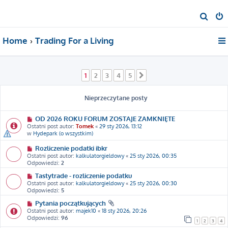
S
z
Home
Trading For a Living
u
k
a
1
2
3
4
5
Następna
j
Nieprzeczytane posty
OD 2026 ROKU FORUM ZOSTAJE ZAMKNIĘTE
Ostatni post autor:
Tomek
«
29 sty 2026, 13:12
w
Hydepark (o wszystkim)
Rozliczenie podatki ibkr
Ostatni post autor:
kalkulatorgieldowy
«
25 sty 2026, 00:35
Odpowiedzi:
2
Tastytrade - rozliczenie podatku
Ostatni post autor:
kalkulatorgieldowy
«
25 sty 2026, 00:30
Odpowiedzi:
5
Pytania początkujących
Ostatni post autor:
majek10
«
18 sty 2026, 20:26
Odpowiedzi:
96
1
2
3
4