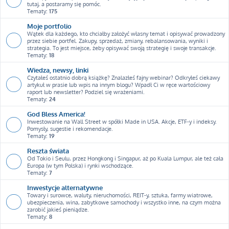
tutaj, a postaramy się pomóc.
Tematy:
175
Moje portfolio
Wątek dla każdego, kto chciałby założyć własny temat i opisywać prowadzony
przez siebie portfel. Zakupy, sprzedaż, zmiany, rebalansowania, wyniki i
strategia. To jest miejsce, żeby opisywać swoją strategię i swoje transakcje.
Tematy:
18
Wiedza, newsy, linki
Czytałeś ostatnio dobrą książkę? Znalazłeś fajny webinar? Odkryłeś ciekawy
artykuł w prasie lub wpis na innym blogu? Wpadł Ci w ręce wartościowy
raport lub newsletter? Podziel się wrażeniami.
Tematy:
24
God Bless America!
Inwestowanie na Wall Street w spółki Made in USA. Akcje, ETF-y i indeksy.
Pomysły, sugestie i rekomendacje.
Tematy:
19
Reszta świata
Od Tokio i Seulu, przez Hongkong i Singapur, aż po Kuala Lumpur, ale też cała
Europa (w tym Polska) i rynki wschodzące.
Tematy:
7
Inwestycje alternatywne
Towary i surowce, waluty, nieruchomości, REIT-y, sztuka, farmy wiatrowe,
ubezpieczenia, wina, zabytkowe samochody i wszystko inne, na czym można
zarobić jakieś pieniądze.
Tematy:
8