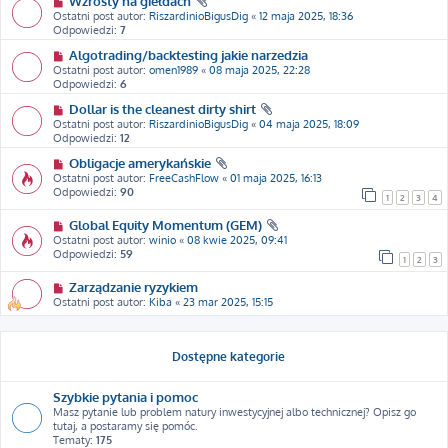
Wzrosty na giełdach
Ostatni post autor:
RiszardinioBigusDig
«
12 maja 2025, 18:36
Odpowiedzi:
7
Algotrading/backtesting jakie narzedzia
Ostatni post autor:
omen1989
«
08 maja 2025, 22:28
Odpowiedzi:
6
Dollar is the cleanest dirty shirt
Ostatni post autor:
RiszardinioBigusDig
«
04 maja 2025, 18:09
Odpowiedzi:
12
Obligacje amerykańskie
Ostatni post autor:
FreeCashFlow
«
01 maja 2025, 16:13
Odpowiedzi:
90
1
2
3
4
Global Equity Momentum (GEM)
Ostatni post autor:
winio
«
08 kwie 2025, 09:41
Odpowiedzi:
59
1
2
3
Zarządzanie ryzykiem
Ostatni post autor:
Kiba
«
23 mar 2025, 15:15
Dostępne kategorie
Szybkie pytania i pomoc
Masz pytanie lub problem natury inwestycyjnej albo technicznej? Opisz go
tutaj, a postaramy się pomóc.
Tematy:
175