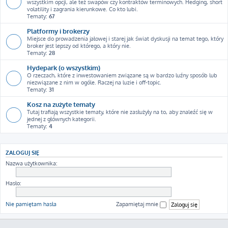
wszystkim opcji, ale też swapów czy kontraktów terminowych. Hedging, short
volatility i zagrania kierunkowe. Co kto lubi.
Tematy:
67
Platformy i brokerzy
Miejsce do prowadzenia jałowej i starej jak świat dyskusji na temat tego, który
broker jest lepszy od którego, a który nie.
Tematy:
28
Hydepark (o wszystkim)
O rzeczach, które z inwestowaniem związane są w bardzo luźny sposób lub
niezwiązane z nim w ogóle. Raczej na luzie i off-topic.
Tematy:
31
Kosz na zużyte tematy
Tutaj trafiają wszystkie tematy, które nie zasłużyły na to, aby znaleźć się w
jednej z głównych kategorii.
Tematy:
4
ZALOGUJ SIĘ
Nazwa użytkownika:
Hasło:
Nie pamiętam hasła
Zapamiętaj mnie