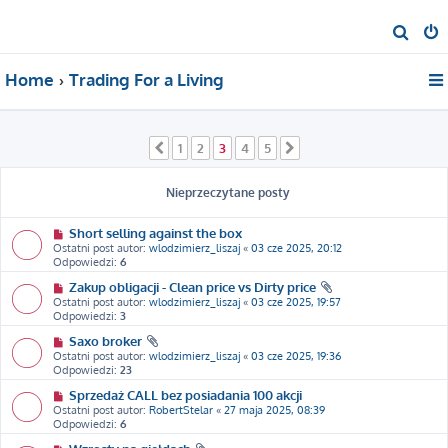
S
z
Home
Trading For a Living
u
k
a
1
2
3
4
5
Poprzednia
Następna
j
Nieprzeczytane posty
Short selling against the box
Ostatni post autor:
wlodzimierz_liszaj
«
03 cze 2025, 20:12
Odpowiedzi:
6
Zakup obligacji - Clean price vs Dirty price
Ostatni post autor:
wlodzimierz_liszaj
«
03 cze 2025, 19:57
Odpowiedzi:
3
Saxo broker
Ostatni post autor:
wlodzimierz_liszaj
«
03 cze 2025, 19:36
Odpowiedzi:
23
Sprzedaż CALL bez posiadania 100 akcji
Ostatni post autor:
RobertStelar
«
27 maja 2025, 08:39
Odpowiedzi:
6