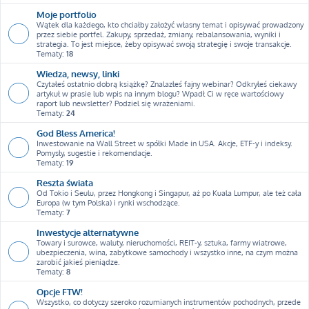
Moje portfolio
Wątek dla każdego, kto chciałby założyć własny temat i opisywać prowadzony
przez siebie portfel. Zakupy, sprzedaż, zmiany, rebalansowania, wyniki i
strategia. To jest miejsce, żeby opisywać swoją strategię i swoje transakcje.
Tematy:
18
Wiedza, newsy, linki
Czytałeś ostatnio dobrą książkę? Znalazłeś fajny webinar? Odkryłeś ciekawy
artykuł w prasie lub wpis na innym blogu? Wpadł Ci w ręce wartościowy
raport lub newsletter? Podziel się wrażeniami.
Tematy:
24
God Bless America!
Inwestowanie na Wall Street w spółki Made in USA. Akcje, ETF-y i indeksy.
Pomysły, sugestie i rekomendacje.
Tematy:
19
Reszta świata
Od Tokio i Seulu, przez Hongkong i Singapur, aż po Kuala Lumpur, ale też cała
Europa (w tym Polska) i rynki wschodzące.
Tematy:
7
Inwestycje alternatywne
Towary i surowce, waluty, nieruchomości, REIT-y, sztuka, farmy wiatrowe,
ubezpieczenia, wina, zabytkowe samochody i wszystko inne, na czym można
zarobić jakieś pieniądze.
Tematy:
8
Opcje FTW!
Wszystko, co dotyczy szeroko rozumianych instrumentów pochodnych, przede