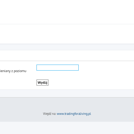
mieniany z poziomu
Wejdź na:
www.tradingforaliving.pl