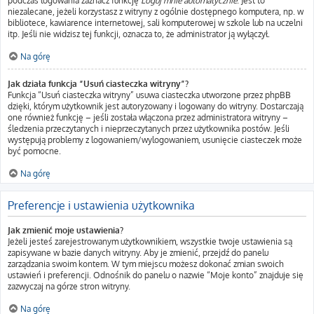
podczas logowania zaznacz funkcję
Loguj mnie automatycznie
. Jest to
niezalecane, jeżeli korzystasz z witryny z ogólnie dostępnego komputera, np. w
bibliotece, kawiarence internetowej, sali komputerowej w szkole lub na uczelni
itp. Jeśli nie widzisz tej funkcji, oznacza to, że administrator ją wyłączył.
Na górę
Jak działa funkcja “Usuń ciasteczka witryny”?
Funkcja “Usuń ciasteczka witryny” usuwa ciasteczka utworzone przez phpBB
dzięki, którym użytkownik jest autoryzowany i logowany do witryny. Dostarczają
one również funkcję – jeśli została włączona przez administratora witryny –
śledzenia przeczytanych i nieprzeczytanych przez użytkownika postów. Jeśli
występują problemy z logowaniem/wylogowaniem, usunięcie ciasteczek może
być pomocne.
Na górę
Preferencje i ustawienia użytkownika
Jak zmienić moje ustawienia?
Jeżeli jesteś zarejestrowanym użytkownikiem, wszystkie twoje ustawienia są
zapisywane w bazie danych witryny. Aby je zmienić, przejdź do panelu
zarządzania swoim kontem. W tym miejscu możesz dokonać zmian swoich
ustawień i preferencji. Odnośnik do panelu o nazwie “Moje konto” znajduje się
zazwyczaj na górze stron witryny.
Na górę