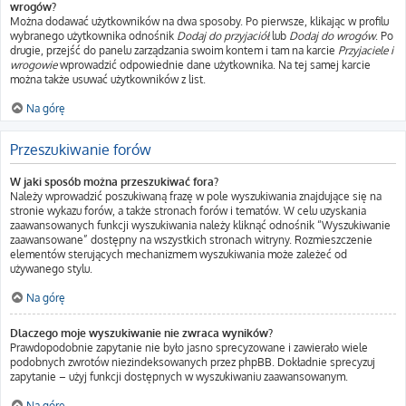
wrogów?
Można dodawać użytkowników na dwa sposoby. Po pierwsze, klikając w profilu
wybranego użytkownika odnośnik
Dodaj do przyjaciół
lub
Dodaj do wrogów
. Po
drugie, przejść do panelu zarządzania swoim kontem i tam na karcie
Przyjaciele i
wrogowie
wprowadzić odpowiednie dane użytkownika. Na tej samej karcie
można także usuwać użytkowników z list.
Na górę
Przeszukiwanie forów
W jaki sposób można przeszukiwać fora?
Należy wprowadzić poszukiwaną frazę w pole wyszukiwania znajdujące się na
stronie wykazu forów, a także stronach forów i tematów. W celu uzyskania
zaawansowanych funkcji wyszukiwania należy kliknąć odnośnik “Wyszukiwanie
zaawansowane” dostępny na wszystkich stronach witryny. Rozmieszczenie
elementów sterujących mechanizmem wyszukiwania może zależeć od
używanego stylu.
Na górę
Dlaczego moje wyszukiwanie nie zwraca wyników?
Prawdopodobnie zapytanie nie było jasno sprecyzowane i zawierało wiele
podobnych zwrotów niezindeksowanych przez phpBB. Dokładnie sprecyzuj
zapytanie – użyj funkcji dostępnych w wyszukiwaniu zaawansowanym.
Na górę