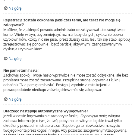
Na górę
Rejestracja została dokonana jakiś czas temu, ale teraz nie mogę się
zalogować?!
Możliwe, że z jakiegoś powodu administrator dezaktywował lub usunął twoje
konto. Wiele witryn, aby zmniejszyć rozmiar bazy danych, cyklicznie usuwa
użytkowników, którzy nic nie pisali przez dłuższy czas. Jeśli tak się stało, spróbuj
zarejestrować się ponownie i bądź bardziej aktywnym i zaangażowanym w
dyskusje użytkownikiem.
Na górę
Nie pamiętam hasła!
Zachowaj spokój! Twoje hasło wprawdzie nie może zostać odzyskane, ale bez
problemu może zostać zresetowane. Przejdź na stronę logowania i kliknij
odnośnik “Nie pamiętam hasła”. Postępuj zgodnie z instrukcjami, a
prawdopodobnie niedługo znów będziesz móc się zalogować.
Na górę
Dlaczego następuje automatyczne wylogowanie?
Jeżeli w czasie logowania nie zaznaczysz funkcji
Zapamiętaj mnie
, witryna
zachowa informację o tym, że twój pobyt na tej witrynie będzie trwał tylko
określony przez administratora czas. Zapobiega to niewłaściwemu użyciu
twojego konta przez kogoś innego. Aby pozostać zalogowanym/zalogowaną,