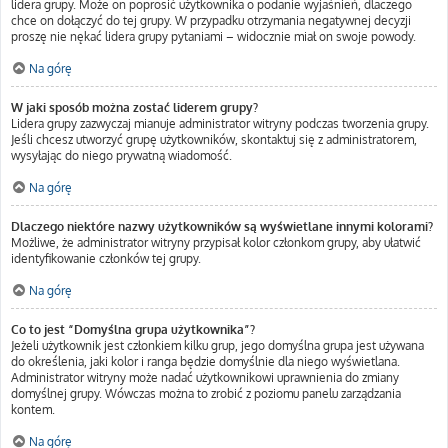
lidera grupy. Może on poprosić użytkownika o podanie wyjaśnień, dlaczego
chce on dołączyć do tej grupy. W przypadku otrzymania negatywnej decyzji
proszę nie nękać lidera grupy pytaniami – widocznie miał on swoje powody.
Na górę
W jaki sposób można zostać liderem grupy?
Lidera grupy zazwyczaj mianuje administrator witryny podczas tworzenia grupy.
Jeśli chcesz utworzyć grupę użytkowników, skontaktuj się z administratorem,
wysyłając do niego prywatną wiadomość.
Na górę
Dlaczego niektóre nazwy użytkowników są wyświetlane innymi kolorami?
Możliwe, że administrator witryny przypisał kolor członkom grupy, aby ułatwić
identyfikowanie członków tej grupy.
Na górę
Co to jest “Domyślna grupa użytkownika”?
Jeżeli użytkownik jest członkiem kilku grup, jego domyślna grupa jest używana
do określenia, jaki kolor i ranga będzie domyślnie dla niego wyświetlana.
Administrator witryny może nadać użytkownikowi uprawnienia do zmiany
domyślnej grupy. Wówczas można to zrobić z poziomu panelu zarządzania
kontem.
Na górę