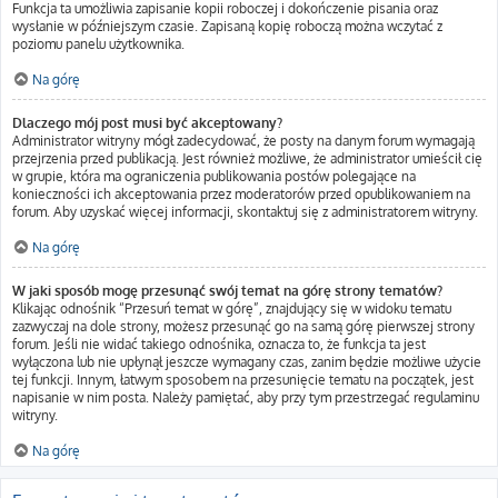
Funkcja ta umożliwia zapisanie kopii roboczej i dokończenie pisania oraz
wysłanie w późniejszym czasie. Zapisaną kopię roboczą można wczytać z
poziomu panelu użytkownika.
Na górę
Dlaczego mój post musi być akceptowany?
Administrator witryny mógł zadecydować, że posty na danym forum wymagają
przejrzenia przed publikacją. Jest również możliwe, że administrator umieścił cię
w grupie, która ma ograniczenia publikowania postów polegające na
konieczności ich akceptowania przez moderatorów przed opublikowaniem na
forum. Aby uzyskać więcej informacji, skontaktuj się z administratorem witryny.
Na górę
W jaki sposób mogę przesunąć swój temat na górę strony tematów?
Klikając odnośnik “Przesuń temat w górę”, znajdujący się w widoku tematu
zazwyczaj na dole strony, możesz przesunąć go na samą górę pierwszej strony
forum. Jeśli nie widać takiego odnośnika, oznacza to, że funkcja ta jest
wyłączona lub nie upłynął jeszcze wymagany czas, zanim będzie możliwe użycie
tej funkcji. Innym, łatwym sposobem na przesunięcie tematu na początek, jest
napisanie w nim posta. Należy pamiętać, aby przy tym przestrzegać regulaminu
witryny.
Na górę