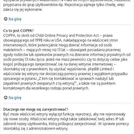
przypisania do grup użytkowników itp. Rejestracja zajmuje tylko chwilę, więc
zaleca się jej wykonanie.
Na górę
Co to jest COPPA?
COPPA, to skrót od Child Online Privacy and Protection Act – prawa
obowiązującego od 1998 roku w USA, nakładającego na właścicieli stron
internetowych, które potencjalnie mogą zbierać informacje od osób
małoletnich – mających mniej niż 13 lat – obowiązek posiadania pisemnej
zgody rodziców lub opiekunów prawnych na zbieranie informacji prywatnych od
osób poniżej 13 roku życia. Jeżeli nie masz pewności czy to dotyczy ciebie jako
kogoś próbującego zarejestrować się na danej witrynie internetowej –
skontaktuj się z prawnikiem, by uzyskać wyjaśnienie. phpBB Limited i
właściciele tej witryny nie dostarczają pomocy prawnej z wyjątkiem przypadku
opisanego w pytaniu „Z kim się kontaktować w sprawach nadużyć lub
zagadnień prawnych związanych z tą witryną?”, a także nie są punktem
kontaktowym dla wszelkiego rodzaju porad prawnych.
Na górę
Dlaczego nie mogę się zarejestrować?
Być może właściciel witryny wyłączył funkcję rejestracji, aby nie rejestrowały
się nowe osoby. Właściciel witryny mógł także zablokować twój adres IP lub
zabronił nazwy użytkownika, którą próbujesz zarejestrować. W sprawie pomocy
skontaktuj się z administratorem witryny.