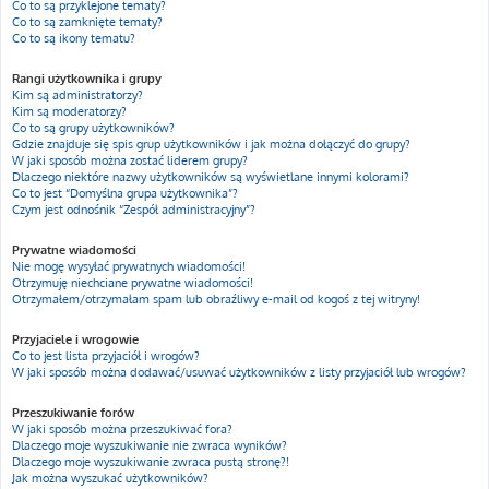
Co to są przyklejone tematy?
Co to są zamknięte tematy?
Co to są ikony tematu?
Rangi użytkownika i grupy
Kim są administratorzy?
Kim są moderatorzy?
Co to są grupy użytkowników?
Gdzie znajduje się spis grup użytkowników i jak można dołączyć do grupy?
W jaki sposób można zostać liderem grupy?
Dlaczego niektóre nazwy użytkowników są wyświetlane innymi kolorami?
Co to jest “Domyślna grupa użytkownika”?
Czym jest odnośnik “Zespół administracyjny”?
Prywatne wiadomości
Nie mogę wysyłać prywatnych wiadomości!
Otrzymuję niechciane prywatne wiadomości!
Otrzymałem/otrzymałam spam lub obraźliwy e-mail od kogoś z tej witryny!
Przyjaciele i wrogowie
Co to jest lista przyjaciół i wrogów?
W jaki sposób można dodawać/usuwać użytkowników z listy przyjaciół lub wrogów?
Przeszukiwanie forów
W jaki sposób można przeszukiwać fora?
Dlaczego moje wyszukiwanie nie zwraca wyników?
Dlaczego moje wyszukiwanie zwraca pustą stronę?!
Jak można wyszukać użytkowników?