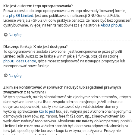
Kto jest autorem tego oprogramowania?
Prawa autorskie do tego oprogramowania w jego niezmodyfikowanej formie,
ma
phpBB Limited
. Jest ono publikowane na licencji GNU General Public
License wersja 2 (GPL-2.0), co w praktyce oznacza, że może być bez ograniczeń
dystrybuowane. Więcej na ten temat dowiesz się na stronie
About phpBB
.
Na górę
Dlaczego funkcja X nie jest dostępna?
To oprogramowanie zostało stworzone i jest licencjonowane przez phpBB
Limited. Jeśli uważasz, że brakuje w nim jakiejś funkcji, przejdź na stronę
phpBB Ideas Centre
, gdzie możesz zagłosować na istniejące propozycje lub
zaproponować nowe funkcje.
Na górę
Z kim się kontaktować w sprawach nadużyć lub zagadnień prawnych
związanych z tą witryną?
W tych sprawach, należy skontaktować się z jednym z administratorów, których
dane wyświetlone są na liście zespołu administracyjnego. Jeżeli jednak nie
otrzymasz odpowiedzi, należy skontaktować się z właścicielem domeny –
wykonaj sprawdzenie
kto to jest
lub, jeśli witryna jest uruchomiona na jednym z
darmowych serwisów, np. Yahoo!, free.fr, f2s.com, itp., z kierownictwem lub
wydziałem nadużyć tego serwisu. Absolutnie
nie należy
do kompetencji phpBB
Limited i nie może ona w żaden sposób być obarczana odpowiedzialnością za
to w jaki sposób, gdzie lub przez kogo ta witryna jest używana. Proszę nie