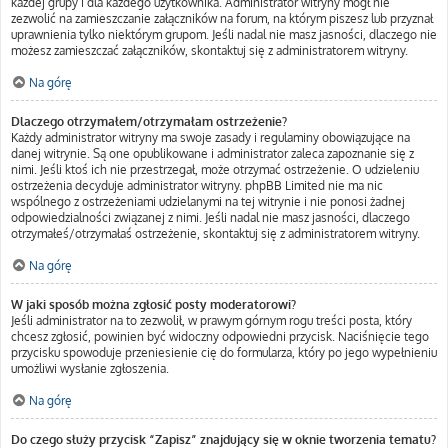
każdej grupy i dla każdego użytkownika. Administrator witryny mógł nie
zezwolić na zamieszczanie załączników na forum, na którym piszesz lub przyznał
uprawnienia tylko niektórym grupom. Jeśli nadal nie masz jasności, dlaczego nie
możesz zamieszczać załączników, skontaktuj się z administratorem witryny.
Na górę
Dlaczego otrzymałem/otrzymałam ostrzeżenie?
Każdy administrator witryny ma swoje zasady i regulaminy obowiązujące na
danej witrynie. Są one opublikowane i administrator zaleca zapoznanie się z
nimi. Jeśli ktoś ich nie przestrzegał, może otrzymać ostrzeżenie. O udzieleniu
ostrzeżenia decyduje administrator witryny. phpBB Limited nie ma nic
wspólnego z ostrzeżeniami udzielanymi na tej witrynie i nie ponosi żadnej
odpowiedzialności związanej z nimi. Jeśli nadal nie masz jasności, dlaczego
otrzymałeś/otrzymałaś ostrzeżenie, skontaktuj się z administratorem witryny.
Na górę
W jaki sposób można zgłosić posty moderatorowi?
Jeśli administrator na to zezwolił, w prawym górnym rogu treści posta, który
chcesz zgłosić, powinien być widoczny odpowiedni przycisk. Naciśnięcie tego
przycisku spowoduje przeniesienie cię do formularza, który po jego wypełnieniu
umożliwi wysłanie zgłoszenia.
Na górę
Do czego służy przycisk “Zapisz” znajdujący się w oknie tworzenia tematu?