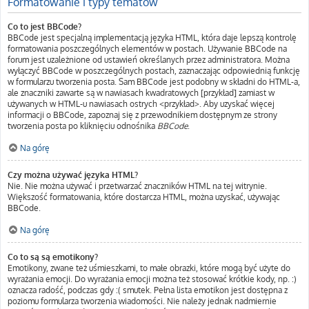
Formatowanie i typy tematów
Co to jest BBCode?
BBCode jest specjalną implementacją języka HTML, która daje lepszą kontrolę
formatowania poszczególnych elementów w postach. Używanie BBCode na
forum jest uzależnione od ustawień określanych przez administratora. Można
wyłączyć BBCode w poszczególnych postach, zaznaczając odpowiednią funkcję
w formularzu tworzenia posta. Sam BBCode jest podobny w składni do HTML-a,
ale znaczniki zawarte są w nawiasach kwadratowych [przykład] zamiast w
używanych w HTML-u nawiasach ostrych <przykład>. Aby uzyskać więcej
informacji o BBCode, zapoznaj się z przewodnikiem dostępnym ze strony
tworzenia posta po kliknięciu odnośnika
BBCode
.
Na górę
Czy można używać języka HTML?
Nie. Nie można używać i przetwarzać znaczników HTML na tej witrynie.
Większość formatowania, które dostarcza HTML, można uzyskać, używając
BBCode.
Na górę
Co to są są emotikony?
Emotikony, zwane też uśmieszkami, to małe obrazki, które mogą być użyte do
wyrażania emocji. Do wyrażania emocji można też stosować krótkie kody, np. :)
oznacza radość, podczas gdy :( smutek. Pełna lista emotikon jest dostępna z
poziomu formularza tworzenia wiadomości. Nie należy jednak nadmiernie