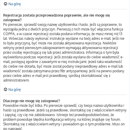
Na górę
Rejestracja została przeprowadzona poprawnie, ale nie mogę się
zalogować!
Po pierwsze, sprawdź swoją nazwę użytkownika i hasło. Jeśli są poprawne, to
wystąpiła jedna z dwóch przyczyn. Pierwszą z nich może być włączona funkcja
COPPA, a w czasie rejestracji została podana informacja, że masz mniej niż 13
lat. Wówczas należy wykonać instrukcje wysłane na twój adres e-mail. Jeśli nie
to było przyczyną, być może nie została aktywowana rejestracja. Niektóre
witryny przed pierwszym zalogowaniem wymagają aktywowania rejestracji
przez osobę rejestrującą się lub przez administratora. Informacja o tym była
wyświetlona podczas rejestracji. Jeśli została wysłana do ciebie wiadomość e-
mail, postępuj zgodnie z zawartymi w niej instrukcjami. Jeżeli taka wiadomość
do ciebie nie dotarła, być może został podany nieprawidłowy adres e-mail lub
wiadomość została zatrzymana przez filtr antyspamowy. Jeśli na pewno podany
przez ciebie adres e-mail jest prawidłowy, spróbuj skontaktować się z
administratorem.
Na górę
Dlaczego nie mogę się zalogować?
Powodów może być kilka. Po pierwsze sprawdź, czy twoja nazwa użytkownika i
hasło są prawidłowe. Jeżeli są prawidłowe, skontaktuj się z właścicielem witryny
i zapytaj, czy cię nie zablokowano. Istnieje też prawdopodobieństwo, że
problem powoduje błędna konfiguracja witryny, na której znajduje się forum.
Skontaktuj się z właścicielem witryny i powiadom go o tym problemie. Musi on
go naprawić.