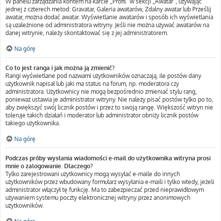
W panelu zarządzania kontem na karcie „Profil” w sekcji „Awatar”, używając
jednej z czterech metod: Gravatar, Galeria awatarów, Zdalny awatar lub Prześlij
awatar, można dodać awatar. Wyświetlanie awatarów i sposób ich wyświetlania
są uzależnione od administratora witryny. Jeśli nie można używać awatarów na
danej witrynie, należy skontaktować się z jej administratorem.
Na górę
Co to jest ranga i jak można ją zmienić?
Rangi wyświetlane pod nazwami użytkowników oznaczają, ile postów dany
użytkownik napisał lub jaki ma status na forum, np. moderatora czy
administratora. Użytkownicy nie mogą bezpośrednio zmieniać stylu rang,
ponieważ ustawia je administrator witryny. Nie należy pisać postów tylko po to,
aby zwiększyć swój licznik postów i przez to swoją rangę. Większość witryn nie
toleruje takich działań i moderator lub administrator obniży licznik postów
takiego użytkownika.
Na górę
Podczas próby wysłania wiadomości e-mail do użytkownika witryna prosi
mnie o zalogowanie. Dlaczego?
Tylko zarejestrowani użytkownicy mogą wysyłać e-maile do innych
użytkowników przez wbudowany formularz wysyłania e-maili i tylko wtedy, jeżeli
administrator włączył tę funkcję. Ma to zabezpieczać przed nieprawidłowym
używaniem systemu poczty elektronicznej witryny przez anonimowych
użytkowników.