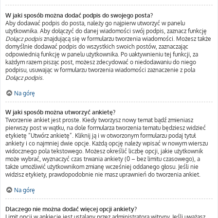
W jaki sposób można dodać podpis do swojego posta?
Aby dodawać podpis do posta, należy go najpierw utworzyć w panelu
użytkownika. Aby dołączyć do danej wiadomości swój podpis, zaznacz funkcję
Dołącz podpis
znajdującą się w formularzu tworzenia wiadomości. Możesz także
domyślnie dodawać podpis do wszystkich swoich postów, zaznaczając
odpowiednią funkcję w panelu użytkownika. Po uaktywnieniu tej funkcji, za
każdym razem pisząc post, możesz zdecydować o niedodawaniu do niego
podpisu, usuwając w formularzu tworzenia wiadomości zaznaczenie z pola
Dołącz podpis
.
Na górę
W jaki sposób można utworzyć ankietę?
Tworzenie ankiet jest proste. Kiedy tworzysz nowy temat bądź zmieniasz
pierwszy post w wątku, na dole formularza tworzenia tematu będziesz widzieć
etykietę “Utwórz ankietę”. Kliknij ją i w otworzonym formularzu podaj tytuł
ankiety i co najmniej dwie opcje. Każdą opcję należy wpisać w nowym wierszu
widocznego pola tekstowego. Możesz określić liczbę opcji, jakie użytkownik
może wybrać, wyznaczyć czas trwania ankiety (0 – bez limitu czasowego), a
także umożliwić użytkownikom zmianę wcześniej oddanego głosu. Jeśli nie
widzisz etykiety, prawdopodobnie nie masz uprawnień do tworzenia ankiet.
Na górę
Dlaczego nie można dodać więcej opcji ankiety?
Limit opcji w ankiecie jest ustalany przez administratora witryny. Jeśli uważasz,