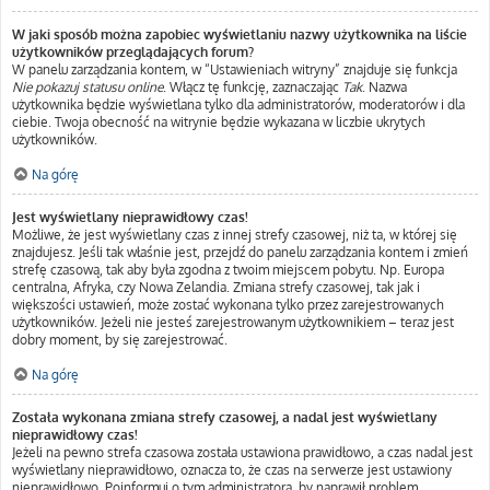
W jaki sposób można zapobiec wyświetlaniu nazwy użytkownika na liście
użytkowników przeglądających forum?
W panelu zarządzania kontem, w “Ustawieniach witryny” znajduje się funkcja
Nie pokazuj statusu online
. Włącz tę funkcję, zaznaczając
Tak
. Nazwa
użytkownika będzie wyświetlana tylko dla administratorów, moderatorów i dla
ciebie. Twoja obecność na witrynie będzie wykazana w liczbie ukrytych
użytkowników.
Na górę
Jest wyświetlany nieprawidłowy czas!
Możliwe, że jest wyświetlany czas z innej strefy czasowej, niż ta, w której się
znajdujesz. Jeśli tak właśnie jest, przejdź do panelu zarządzania kontem i zmień
strefę czasową, tak aby była zgodna z twoim miejscem pobytu. Np. Europa
centralna, Afryka, czy Nowa Zelandia. Zmiana strefy czasowej, tak jak i
większości ustawień, może zostać wykonana tylko przez zarejestrowanych
użytkowników. Jeżeli nie jesteś zarejestrowanym użytkownikiem – teraz jest
dobry moment, by się zarejestrować.
Na górę
Została wykonana zmiana strefy czasowej, a nadal jest wyświetlany
nieprawidłowy czas!
Jeżeli na pewno strefa czasowa została ustawiona prawidłowo, a czas nadal jest
wyświetlany nieprawidłowo, oznacza to, że czas na serwerze jest ustawiony
nieprawidłowo. Poinformuj o tym administratora, by naprawił problem.