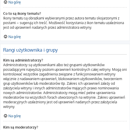
Na górę
Co to są ikony tematu?
Ikony tematu są obrazkami wybieranymi przez autora tematu skojarzonymi z
postami – sugerują ich treść. Możliwość korzystania z ikon tematu uzależniona
jest od uprawnień nadanych przez administratora witryny.
Na górę
Rangi użytkownika i grupy
Kim są administratorzy?
Administratorzy są użytkownikami albo też grupami użytkowników
posiadającymi najwyższy poziom uprawnień kontrolnych całej witryny. Mogą oni
kontrolować wszystkie zagadnienia związane z funkcjonowaniem witryny
włącznie z nadawaniem uprawnień, blokowaniem użytkowników, tworzeniem
grup użytkowników lub moderatorów itp. Zakres ich uprawnień zależy od
założyciela witryny i innych administratorów mających prawo nominowania
nowych administratorów. Administratorzy mogą mieć pełne uprawnienia
moderatorów na wszystkich forach utworzonych na witrynie. Zakres uprawnień
moderacyjnych uzależniony jest od uprawnień nadanych przez założyciela
witryny.
Na górę
Kim są moderatorzy?