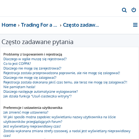
S
z
Home
Trading For a Living
Często zadawane pytania
u
k
Często zadawane pytania
a
j
Problemy z logowaniem i rejestracją
Dlaczego w ogóle muszę się rejestrować?
Co to jest COPPA?
Dlaczego nie mogę się zarejestrować?
Rejestracja została przeprowadzona poprawnie, ale nie mogę się zalogować!
Dlaczego nie mogę się zalogować?
Rejestracja została dokonana jakiś czas temu, ale teraz nie mogę się zalogować?!
Nie pamiętam hasła!
Dlaczego następuje automatyczne wylogowanie?
Jak działa funkcja “Usuń ciasteczka witryny”?
Preferencje i ustawienia użytkownika
Jak zmienić moje ustawienia?
W jaki sposób można zapobiec wyświetlaniu nazwy użytkownika na liście
użytkowników przeglądających forum?
Jest wyświetlany nieprawidłowy czas!
Została wykonana zmiana strefy czasowej, a nadal jest wyświetlany nieprawidłowy
czas!