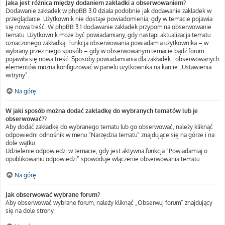
Jaka jest różnica między dodaniem zakładki a obserwowaniem?
Dodawanie zakładek w phpBB 3.0 działa podobnie jak dodawanie zakładek w
przeglądarce. Użytkownik nie dostaje powiadomienia, gdy w temacie pojawia
się nowa treść. W phpBB 3.1 dodawanie zakładek przypomina obserwowanie
tematu. Użytkownik może być powiadamiany, gdy nastąpi aktualizacja tematu
oznaczonego zakładką. Funkcja obserwowania powiadamia użytkownika – w
wybrany przez niego sposób – gdy w obserwowanym temacie bądź forum
pojawiła się nowa treść. Sposoby powiadamiania dla zakładek i obserwowanych
elementów można konfigurować w panelu użytkownika na karcie „Ustawienia
witryny”.
Na górę
W jaki sposób można dodać zakładkę do wybranych tematów lub je
obserwować??
Aby dodać zakładkę do wybranego tematu lub go obserwować, należy kliknąć
odpowiedni odnośnik w menu “Narzędzia tematu” znajdujące się na górze i na
dole wątku.
Udzielenie odpowiedzi w temacie, gdy jest aktywna funkcja “Powiadamiaj o
opublikowaniu odpowiedzi” spowoduje włączenie obserwowania tematu.
Na górę
Jak obserwować wybrane forum?
Aby obserwować wybrane forum, należy kliknąć „Obserwuj forum” znajdujący
się na dole strony.