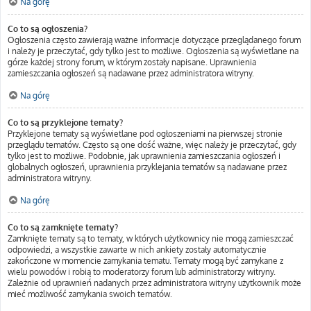
Na górę
Co to są ogłoszenia?
Ogłoszenia często zawierają ważne informacje dotyczące przeglądanego forum
i należy je przeczytać, gdy tylko jest to możliwe. Ogłoszenia są wyświetlane na
górze każdej strony forum, w którym zostały napisane. Uprawnienia
zamieszczania ogłoszeń są nadawane przez administratora witryny.
Na górę
Co to są przyklejone tematy?
Przyklejone tematy są wyświetlane pod ogłoszeniami na pierwszej stronie
przeglądu tematów. Często są one dość ważne, więc należy je przeczytać, gdy
tylko jest to możliwe. Podobnie, jak uprawnienia zamieszczania ogłoszeń i
globalnych ogłoszeń, uprawnienia przyklejania tematów są nadawane przez
administratora witryny.
Na górę
Co to są zamknięte tematy?
Zamknięte tematy są to tematy, w których użytkownicy nie mogą zamieszczać
odpowiedzi, a wszystkie zawarte w nich ankiety zostały automatycznie
zakończone w momencie zamykania tematu. Tematy mogą być zamykane z
wielu powodów i robią to moderatorzy forum lub administratorzy witryny.
Zależnie od uprawnień nadanych przez administratora witryny użytkownik może
mieć możliwość zamykania swoich tematów.