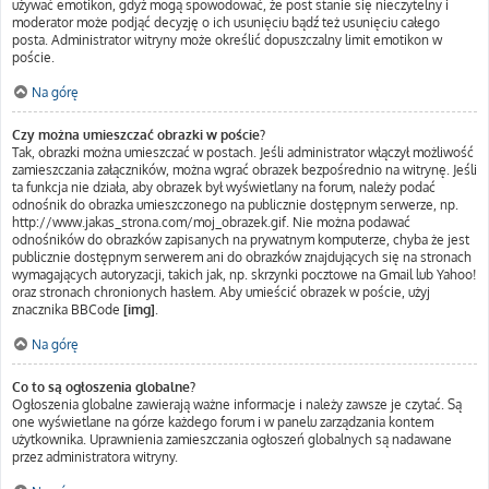
używać emotikon, gdyż mogą spowodować, że post stanie się nieczytelny i
moderator może podjąć decyzję o ich usunięciu bądź też usunięciu całego
posta. Administrator witryny może określić dopuszczalny limit emotikon w
poście.
Na górę
Czy można umieszczać obrazki w poście?
Tak, obrazki można umieszczać w postach. Jeśli administrator włączył możliwość
zamieszczania załączników, można wgrać obrazek bezpośrednio na witrynę. Jeśli
ta funkcja nie działa, aby obrazek był wyświetlany na forum, należy podać
odnośnik do obrazka umieszczonego na publicznie dostępnym serwerze, np.
http://www.jakas_strona.com/moj_obrazek.gif. Nie można podawać
odnośników do obrazków zapisanych na prywatnym komputerze, chyba że jest
publicznie dostępnym serwerem ani do obrazków znajdujących się na stronach
wymagających autoryzacji, takich jak, np. skrzynki pocztowe na Gmail lub Yahoo!
oraz stronach chronionych hasłem. Aby umieścić obrazek w poście, użyj
znacznika BBCode
[img]
.
Na górę
Co to są ogłoszenia globalne?
Ogłoszenia globalne zawierają ważne informacje i należy zawsze je czytać. Są
one wyświetlane na górze każdego forum i w panelu zarządzania kontem
użytkownika. Uprawnienia zamieszczania ogłoszeń globalnych są nadawane
przez administratora witryny.