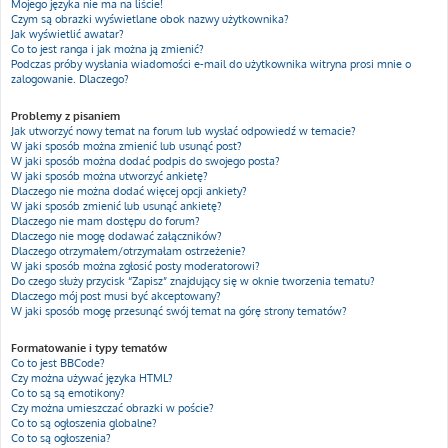
Mojego języka nie ma na liście!
Czym są obrazki wyświetlane obok nazwy użytkownika?
Jak wyświetlić awatar?
Co to jest ranga i jak można ją zmienić?
Podczas próby wysłania wiadomości e-mail do użytkownika witryna prosi mnie o
zalogowanie. Dlaczego?
Problemy z pisaniem
Jak utworzyć nowy temat na forum lub wysłać odpowiedź w temacie?
W jaki sposób można zmienić lub usunąć post?
W jaki sposób można dodać podpis do swojego posta?
W jaki sposób można utworzyć ankietę?
Dlaczego nie można dodać więcej opcji ankiety?
W jaki sposób zmienić lub usunąć ankietę?
Dlaczego nie mam dostępu do forum?
Dlaczego nie mogę dodawać załączników?
Dlaczego otrzymałem/otrzymałam ostrzeżenie?
W jaki sposób można zgłosić posty moderatorowi?
Do czego służy przycisk “Zapisz” znajdujący się w oknie tworzenia tematu?
Dlaczego mój post musi być akceptowany?
W jaki sposób mogę przesunąć swój temat na górę strony tematów?
Formatowanie i typy tematów
Co to jest BBCode?
Czy można używać języka HTML?
Co to są są emotikony?
Czy można umieszczać obrazki w poście?
Co to są ogłoszenia globalne?
Co to są ogłoszenia?