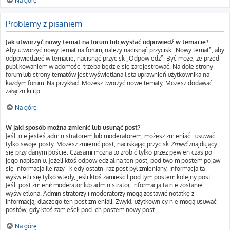
Na górę
Problemy z pisaniem
Jak utworzyć nowy temat na forum lub wysłać odpowiedź w temacie?
Aby utworzyć nowy temat na forum, należy nacisnąć przycisk „Nowy temat”, aby
odpowiedzieć w temacie, nacisnąć przycisk „Odpowiedz”. Być może, że przed
publikowaniem wiadomości trzeba będzie się zarejestrować. Na dole strony
forum lub strony tematów jest wyświetlana lista uprawnień użytkownika na
każdym forum. Na przykład: Możesz tworzyć nowe tematy, Możesz dodawać
załączniki itp.
Na górę
W jaki sposób można zmienić lub usunąć post?
Jeśli nie jesteś administratorem lub moderatorem, możesz zmieniać i usuwać
tylko swoje posty. Możesz zmienić post, naciskając przycisk
Zmień
znajdujący
się przy danym poście. Czasami można to zrobić tylko przez pewien czas po
jego napisaniu. Jeżeli ktoś odpowiedział na ten post, pod twoim postem pojawi
się informacja ile razy i kiedy ostatni raz post był zmieniany. Informacja ta
wyświetli się tylko wtedy, jeśli ktoś zamieścił pod tym postem kolejny post.
Jeśli post zmienił moderator lub administrator, informacja ta nie zostanie
wyświetlona. Administratorzy i moderatorzy mogą zostawić notatkę z
informacją, dlaczego ten post zmieniali. Zwykli użytkownicy nie mogą usuwać
postów, gdy ktoś zamieścił pod ich postem nowy post.
Na górę