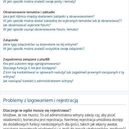
W jaki sposób można znaleźć swoje posty i tematy?
Obserwowanie tematów i zakładki
Jaka jest różnica między dodaniem zakładki a obserwowaniem?
W jaki sposób można dodać zakładkę do wybranych tematów lub je obserwować??
Jak obserwować wybrane forum?
W jaki sposób usunąć obserwowanie forum, tematu?
Załączniki
Jakie typy załączników są dozwolone na tej witrynie?
W jaki sposób można znaleźć wszystkie swoje załączniki?
Zagadnienia związane z phpBB
Kto jest autorem tego oprogramowania?
Dlaczego funkcja X nie jest dostępna?
Z kim się kontaktować w sprawach nadużyć lub zagadnień prawnych związanych z tą
witryną?
Jak nawiązać kontakt z administratorem witryny?
Problemy z logowaniem i rejestracją
Dlaczego w ogóle muszę się rejestrować?
Możliwe, że nie musisz. To od administratora witryny zależy czy, aby pisać
wiadomości, konieczna jest rejestracja. Niemniej rejestracja umożliwia dostęp
do dodatkowych funkcji niedostępnych dla gości, takich jak własny awatar,
wysyłanie prywatnych wiadomości i e-maili do innych użytkowników, możliwość