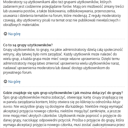
Moderatorzy są użytkownikami albo też grupami użytkowników, których
zadaniem jest codzienne przeglądanie forów. Mają oni możliwość zmiany treści
lub usuwania postów, a także blokowania, odblokowywania, przenoszenia,
usuwania i dzielenia tematów na forum, które moderują. Z reguły moderatorzy
czuwają, aby użytkownicy pisali na temat oraz nie publikowali niewłaściwych i
obraźliwych materiałów.
Na górę
Co to są grupy użytkowników?
Grupy użytkowników, to grupy, na jakie administratorzy dzielą całą społeczność
witryny, aby łatwiej było nimi zarządzać. Każdy użytkownik może należeć do
wielu grup, a każda grupa może mieć swoje własne uprawnienia. Dzięki temu
administratorzy mogą łatwo zmieniać uprawnienia wielu użytkowników naraz,
nadawać uprawnienia moderatora lub dawać dostęp użytkownikom do
prywatnego forum.
Na górę
Gdzie znajduje się spis grup użytkowników i jak można dołączyć do grupy?
Spis grup użytkowników można zobaczyć, otwierając kartę
Grupy
znajdującą się
w panelu zarządzania kontem, który otwiera się po kliknięciu odnośnika
Moje
konto
. Nie wszystkie grupy są dostępne dla każdego. Niektóre mogą wymagać
akceptacji przyjęcia nowego członka, niektóre mogą być zamknięte, a jeszcze
inne mogą mieć ukrytych członków. Użytkownik może poprosić o przyjęcie do
danej grupy, naciskając odpowiedni przycisk. Prośba o przyjęcie do grupy, która
wymaga akceptacji przyjęcia nowego członka, musi zostać zaakceptowana przez