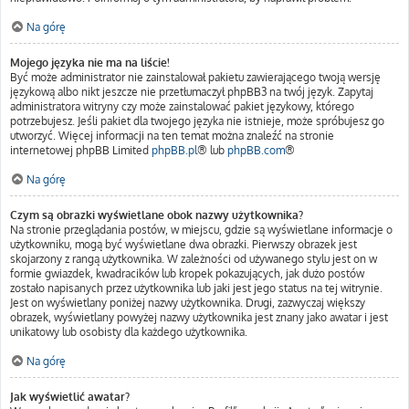
Na górę
Mojego języka nie ma na liście!
Być może administrator nie zainstalował pakietu zawierającego twoją wersję
językową albo nikt jeszcze nie przetłumaczył phpBB3 na twój język. Zapytaj
administratora witryny czy może zainstalować pakiet językowy, którego
potrzebujesz. Jeśli pakiet dla twojego języka nie istnieje, może spróbujesz go
utworzyć. Więcej informacji na ten temat można znaleźć na stronie
internetowej phpBB Limited
phpBB.pl
® lub
phpBB.com
®
Na górę
Czym są obrazki wyświetlane obok nazwy użytkownika?
Na stronie przeglądania postów, w miejscu, gdzie są wyświetlane informacje o
użytkowniku, mogą być wyświetlane dwa obrazki. Pierwszy obrazek jest
skojarzony z rangą użytkownika. W zależności od używanego stylu jest on w
formie gwiazdek, kwadracików lub kropek pokazujących, jak dużo postów
zostało napisanych przez użytkownika lub jaki jest jego status na tej witrynie.
Jest on wyświetlany poniżej nazwy użytkownika. Drugi, zazwyczaj większy
obrazek, wyświetlany powyżej nazwy użytkownika jest znany jako awatar i jest
unikatowy lub osobisty dla każdego użytkownika.
Na górę
Jak wyświetlić awatar?