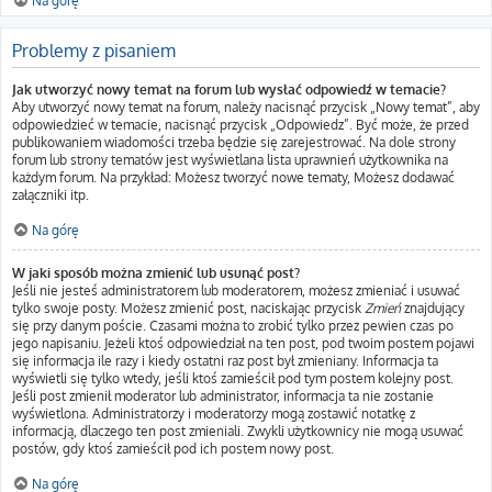
Na górę
Problemy z pisaniem
Jak utworzyć nowy temat na forum lub wysłać odpowiedź w temacie?
Aby utworzyć nowy temat na forum, należy nacisnąć przycisk „Nowy temat”, aby
odpowiedzieć w temacie, nacisnąć przycisk „Odpowiedz”. Być może, że przed
publikowaniem wiadomości trzeba będzie się zarejestrować. Na dole strony
forum lub strony tematów jest wyświetlana lista uprawnień użytkownika na
każdym forum. Na przykład: Możesz tworzyć nowe tematy, Możesz dodawać
załączniki itp.
Na górę
W jaki sposób można zmienić lub usunąć post?
Jeśli nie jesteś administratorem lub moderatorem, możesz zmieniać i usuwać
tylko swoje posty. Możesz zmienić post, naciskając przycisk
Zmień
znajdujący
się przy danym poście. Czasami można to zrobić tylko przez pewien czas po
jego napisaniu. Jeżeli ktoś odpowiedział na ten post, pod twoim postem pojawi
się informacja ile razy i kiedy ostatni raz post był zmieniany. Informacja ta
wyświetli się tylko wtedy, jeśli ktoś zamieścił pod tym postem kolejny post.
Jeśli post zmienił moderator lub administrator, informacja ta nie zostanie
wyświetlona. Administratorzy i moderatorzy mogą zostawić notatkę z
informacją, dlaczego ten post zmieniali. Zwykli użytkownicy nie mogą usuwać
postów, gdy ktoś zamieścił pod ich postem nowy post.
Na górę