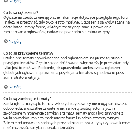
Na górę
Co to są ogłoszenia?
Ogłoszenia często zawierają ważne informacje dotyczące przeglądanego forum
i należy je przeczytać, gdy tylko jest to możliwe. Ogłoszenia są wyświetlane na
górze każdej strony forum, w którym zostały napisane. Uprawnienia
zamieszczania ogłoszeń są nadawane przez administratora witryny.
Na górę
Co to są przyklejone tematy?
Przyklejone tematy są wyświetlane pod ogłoszeniami na pierwszej stronie
przeglądu tematów. Często są one dość ważne, więc należy je przeczytać, gdy
tylko jest to możliwe. Podobnie, jak uprawnienia zamieszczania ogłoszeń i
globalnych ogłoszeń, uprawnienia przyklejania tematów są nadawane przez
administratora witryny.
Na górę
Co to są zamknięte tematy?
Zamknięte tematy są to tematy, w których użytkownicy nie mogą zamieszczać
odpowiedzi, a wszystkie zawarte w nich ankiety zostały automatycznie
zakończone w momencie zamykania tematu. Tematy mogą być zamykane z
wielu powodów i robią to moderatorzy forum lub administratorzy witryny.
Zależnie od uprawnień nadanych przez administratora witryny użytkownik może
mieć możliwość zamykania swoich tematów.