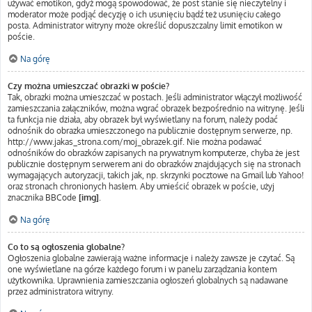
używać emotikon, gdyż mogą spowodować, że post stanie się nieczytelny i
moderator może podjąć decyzję o ich usunięciu bądź też usunięciu całego
posta. Administrator witryny może określić dopuszczalny limit emotikon w
poście.
Na górę
Czy można umieszczać obrazki w poście?
Tak, obrazki można umieszczać w postach. Jeśli administrator włączył możliwość
zamieszczania załączników, można wgrać obrazek bezpośrednio na witrynę. Jeśli
ta funkcja nie działa, aby obrazek był wyświetlany na forum, należy podać
odnośnik do obrazka umieszczonego na publicznie dostępnym serwerze, np.
http://www.jakas_strona.com/moj_obrazek.gif. Nie można podawać
odnośników do obrazków zapisanych na prywatnym komputerze, chyba że jest
publicznie dostępnym serwerem ani do obrazków znajdujących się na stronach
wymagających autoryzacji, takich jak, np. skrzynki pocztowe na Gmail lub Yahoo!
oraz stronach chronionych hasłem. Aby umieścić obrazek w poście, użyj
znacznika BBCode
[img]
.
Na górę
Co to są ogłoszenia globalne?
Ogłoszenia globalne zawierają ważne informacje i należy zawsze je czytać. Są
one wyświetlane na górze każdego forum i w panelu zarządzania kontem
użytkownika. Uprawnienia zamieszczania ogłoszeń globalnych są nadawane
przez administratora witryny.