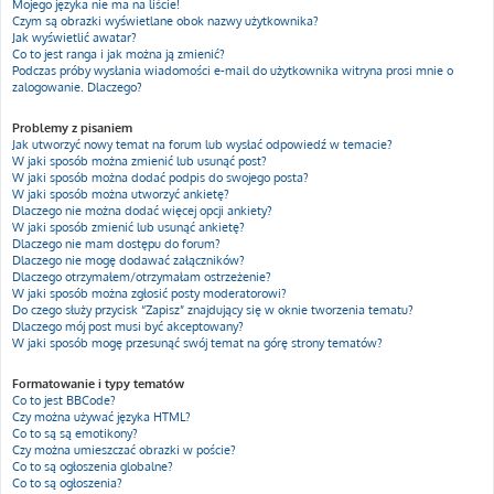
Mojego języka nie ma na liście!
Czym są obrazki wyświetlane obok nazwy użytkownika?
Jak wyświetlić awatar?
Co to jest ranga i jak można ją zmienić?
Podczas próby wysłania wiadomości e-mail do użytkownika witryna prosi mnie o
zalogowanie. Dlaczego?
Problemy z pisaniem
Jak utworzyć nowy temat na forum lub wysłać odpowiedź w temacie?
W jaki sposób można zmienić lub usunąć post?
W jaki sposób można dodać podpis do swojego posta?
W jaki sposób można utworzyć ankietę?
Dlaczego nie można dodać więcej opcji ankiety?
W jaki sposób zmienić lub usunąć ankietę?
Dlaczego nie mam dostępu do forum?
Dlaczego nie mogę dodawać załączników?
Dlaczego otrzymałem/otrzymałam ostrzeżenie?
W jaki sposób można zgłosić posty moderatorowi?
Do czego służy przycisk “Zapisz” znajdujący się w oknie tworzenia tematu?
Dlaczego mój post musi być akceptowany?
W jaki sposób mogę przesunąć swój temat na górę strony tematów?
Formatowanie i typy tematów
Co to jest BBCode?
Czy można używać języka HTML?
Co to są są emotikony?
Czy można umieszczać obrazki w poście?
Co to są ogłoszenia globalne?
Co to są ogłoszenia?