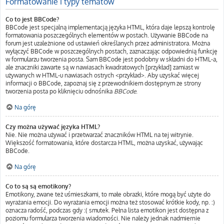
Formatowanie i typy tematów
Co to jest BBCode?
BBCode jest specjalną implementacją języka HTML, która daje lepszą kontrolę
formatowania poszczególnych elementów w postach. Używanie BBCode na
forum jest uzależnione od ustawień określanych przez administratora. Można
wyłączyć BBCode w poszczególnych postach, zaznaczając odpowiednią funkcję
w formularzu tworzenia posta. Sam BBCode jest podobny w składni do HTML-a,
ale znaczniki zawarte są w nawiasach kwadratowych [przykład] zamiast w
używanych w HTML-u nawiasach ostrych <przykład>. Aby uzyskać więcej
informacji o BBCode, zapoznaj się z przewodnikiem dostępnym ze strony
tworzenia posta po kliknięciu odnośnika
BBCode
.
Na górę
Czy można używać języka HTML?
Nie. Nie można używać i przetwarzać znaczników HTML na tej witrynie.
Większość formatowania, które dostarcza HTML, można uzyskać, używając
BBCode.
Na górę
Co to są są emotikony?
Emotikony, zwane też uśmieszkami, to małe obrazki, które mogą być użyte do
wyrażania emocji. Do wyrażania emocji można też stosować krótkie kody, np. :)
oznacza radość, podczas gdy :( smutek. Pełna lista emotikon jest dostępna z
poziomu formularza tworzenia wiadomości. Nie należy jednak nadmiernie