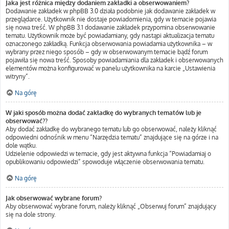
Jaka jest różnica między dodaniem zakładki a obserwowaniem?
Dodawanie zakładek w phpBB 3.0 działa podobnie jak dodawanie zakładek w
przeglądarce. Użytkownik nie dostaje powiadomienia, gdy w temacie pojawia
się nowa treść. W phpBB 3.1 dodawanie zakładek przypomina obserwowanie
tematu. Użytkownik może być powiadamiany, gdy nastąpi aktualizacja tematu
oznaczonego zakładką. Funkcja obserwowania powiadamia użytkownika – w
wybrany przez niego sposób – gdy w obserwowanym temacie bądź forum
pojawiła się nowa treść. Sposoby powiadamiania dla zakładek i obserwowanych
elementów można konfigurować w panelu użytkownika na karcie „Ustawienia
witryny”.
Na górę
W jaki sposób można dodać zakładkę do wybranych tematów lub je
obserwować??
Aby dodać zakładkę do wybranego tematu lub go obserwować, należy kliknąć
odpowiedni odnośnik w menu “Narzędzia tematu” znajdujące się na górze i na
dole wątku.
Udzielenie odpowiedzi w temacie, gdy jest aktywna funkcja “Powiadamiaj o
opublikowaniu odpowiedzi” spowoduje włączenie obserwowania tematu.
Na górę
Jak obserwować wybrane forum?
Aby obserwować wybrane forum, należy kliknąć „Obserwuj forum” znajdujący
się na dole strony.