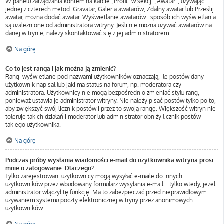
W panelu zarządzania kontem na karcie „Profil” w sekcji „Awatar”, używając
jednej z czterech metod: Gravatar, Galeria awatarów, Zdalny awatar lub Prześlij
awatar, można dodać awatar. Wyświetlanie awatarów i sposób ich wyświetlania
są uzależnione od administratora witryny. Jeśli nie można używać awatarów na
danej witrynie, należy skontaktować się z jej administratorem.
Na górę
Co to jest ranga i jak można ją zmienić?
Rangi wyświetlane pod nazwami użytkowników oznaczają, ile postów dany
użytkownik napisał lub jaki ma status na forum, np. moderatora czy
administratora. Użytkownicy nie mogą bezpośrednio zmieniać stylu rang,
ponieważ ustawia je administrator witryny. Nie należy pisać postów tylko po to,
aby zwiększyć swój licznik postów i przez to swoją rangę. Większość witryn nie
toleruje takich działań i moderator lub administrator obniży licznik postów
takiego użytkownika.
Na górę
Podczas próby wysłania wiadomości e-mail do użytkownika witryna prosi
mnie o zalogowanie. Dlaczego?
Tylko zarejestrowani użytkownicy mogą wysyłać e-maile do innych
użytkowników przez wbudowany formularz wysyłania e-maili i tylko wtedy, jeżeli
administrator włączył tę funkcję. Ma to zabezpieczać przed nieprawidłowym
używaniem systemu poczty elektronicznej witryny przez anonimowych
użytkowników.