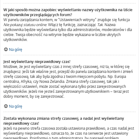
W jaki sposób można zapobiec wyświetlaniu nazwy użytkownika na liście
użytkowników przeglądających forum?
W panelu zarządzania kontem, w “Ustawieniach witryny” znajduje się funkcja
Nie pokazuj statusu online
. Włącz tę funkcję, zaznaczając
Tak
. Nazwa
użytkownika będzie wyświetlana tylko dla administratorów, moderatorów i dla
ciebie. Twoja obecność na witrynie będzie wykazana w liczbie ukrytych
użytkowników.
Na górę
Jest wyświetlany nieprawidłowy czas!
Możliwe, że jest wyświetlany czas z innej strefy czasowej, niż ta, w której się
znajdujesz. Jeśli tak właśnie jest, przejdź do panelu zarządzania kontem i zmień
strefę czasową, tak aby była zgodna z twoim miejscem pobytu. Np. Europa
centralna, Afryka, czy Nowa Zelandia. Zmiana strefy czasowej, tak jak i
większości ustawień, może zostać wykonana tylko przez zarejestrowanych
użytkowników. Jeżeli nie jesteś zarejestrowanym użytkownikiem – teraz jest
dobry moment, by się zarejestrować.
Na górę
Została wykonana zmiana strefy czasowej, a nadal jest wyświetlany
nieprawidłowy czas!
Jeżeli na pewno strefa czasowa została ustawiona prawidłowo, a czas nadal jest
wyświetlany nieprawidłowo, oznacza to, że czas na serwerze jest ustawiony
nieprawidłowo. Poinformuj o tym administratora, by naprawił problem.