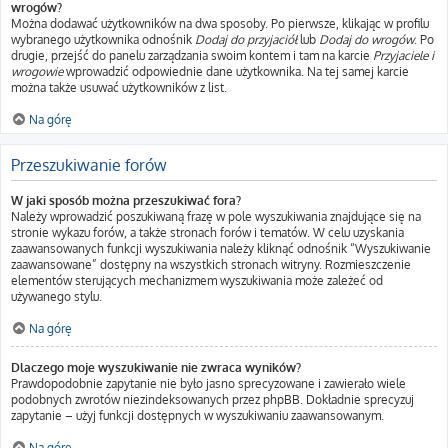
wrogów?
Można dodawać użytkowników na dwa sposoby. Po pierwsze, klikając w profilu
wybranego użytkownika odnośnik
Dodaj do przyjaciół
lub
Dodaj do wrogów
. Po
drugie, przejść do panelu zarządzania swoim kontem i tam na karcie
Przyjaciele i
wrogowie
wprowadzić odpowiednie dane użytkownika. Na tej samej karcie
można także usuwać użytkowników z list.
Na górę
Przeszukiwanie forów
W jaki sposób można przeszukiwać fora?
Należy wprowadzić poszukiwaną frazę w pole wyszukiwania znajdujące się na
stronie wykazu forów, a także stronach forów i tematów. W celu uzyskania
zaawansowanych funkcji wyszukiwania należy kliknąć odnośnik “Wyszukiwanie
zaawansowane” dostępny na wszystkich stronach witryny. Rozmieszczenie
elementów sterujących mechanizmem wyszukiwania może zależeć od
używanego stylu.
Na górę
Dlaczego moje wyszukiwanie nie zwraca wyników?
Prawdopodobnie zapytanie nie było jasno sprecyzowane i zawierało wiele
podobnych zwrotów niezindeksowanych przez phpBB. Dokładnie sprecyzuj
zapytanie – użyj funkcji dostępnych w wyszukiwaniu zaawansowanym.
Na górę