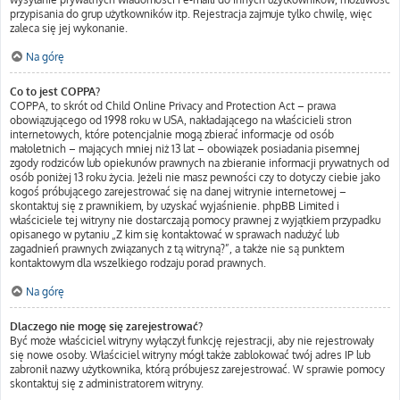
przypisania do grup użytkowników itp. Rejestracja zajmuje tylko chwilę, więc
zaleca się jej wykonanie.
Na górę
Co to jest COPPA?
COPPA, to skrót od Child Online Privacy and Protection Act – prawa
obowiązującego od 1998 roku w USA, nakładającego na właścicieli stron
internetowych, które potencjalnie mogą zbierać informacje od osób
małoletnich – mających mniej niż 13 lat – obowiązek posiadania pisemnej
zgody rodziców lub opiekunów prawnych na zbieranie informacji prywatnych od
osób poniżej 13 roku życia. Jeżeli nie masz pewności czy to dotyczy ciebie jako
kogoś próbującego zarejestrować się na danej witrynie internetowej –
skontaktuj się z prawnikiem, by uzyskać wyjaśnienie. phpBB Limited i
właściciele tej witryny nie dostarczają pomocy prawnej z wyjątkiem przypadku
opisanego w pytaniu „Z kim się kontaktować w sprawach nadużyć lub
zagadnień prawnych związanych z tą witryną?”, a także nie są punktem
kontaktowym dla wszelkiego rodzaju porad prawnych.
Na górę
Dlaczego nie mogę się zarejestrować?
Być może właściciel witryny wyłączył funkcję rejestracji, aby nie rejestrowały
się nowe osoby. Właściciel witryny mógł także zablokować twój adres IP lub
zabronił nazwy użytkownika, którą próbujesz zarejestrować. W sprawie pomocy
skontaktuj się z administratorem witryny.