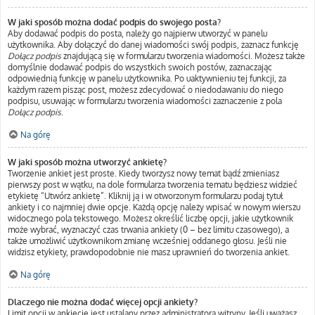
W jaki sposób można dodać podpis do swojego posta?
Aby dodawać podpis do posta, należy go najpierw utworzyć w panelu
użytkownika. Aby dołączyć do danej wiadomości swój podpis, zaznacz funkcję
Dołącz podpis
znajdującą się w formularzu tworzenia wiadomości. Możesz także
domyślnie dodawać podpis do wszystkich swoich postów, zaznaczając
odpowiednią funkcję w panelu użytkownika. Po uaktywnieniu tej funkcji, za
każdym razem pisząc post, możesz zdecydować o niedodawaniu do niego
podpisu, usuwając w formularzu tworzenia wiadomości zaznaczenie z pola
Dołącz podpis
.
Na górę
W jaki sposób można utworzyć ankietę?
Tworzenie ankiet jest proste. Kiedy tworzysz nowy temat bądź zmieniasz
pierwszy post w wątku, na dole formularza tworzenia tematu będziesz widzieć
etykietę “Utwórz ankietę”. Kliknij ją i w otworzonym formularzu podaj tytuł
ankiety i co najmniej dwie opcje. Każdą opcję należy wpisać w nowym wierszu
widocznego pola tekstowego. Możesz określić liczbę opcji, jakie użytkownik
może wybrać, wyznaczyć czas trwania ankiety (0 – bez limitu czasowego), a
także umożliwić użytkownikom zmianę wcześniej oddanego głosu. Jeśli nie
widzisz etykiety, prawdopodobnie nie masz uprawnień do tworzenia ankiet.
Na górę
Dlaczego nie można dodać więcej opcji ankiety?
Limit opcji w ankiecie jest ustalany przez administratora witryny. Jeśli uważasz,