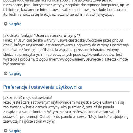
podczas logowania zaznacz funkcję
Loguj mnie automatycznie
. Jest to
niezalecane, jeżeli korzystasz z witryny z ogólnie dostępnego komputera, np. w
bibliotece, kawiarence internetowej, sali komputerowej w szkole lub na uczelni
itp. Jeśli nie widzisz tej funkcji, oznacza to, że administrator ją wyłączył.
Na górę
Jak działa funkcja “Usuń ciasteczka witryny”?
Funkcja “Usuń ciasteczka witryny” usuwa ciasteczka utworzone przez phpBB
dzięki, którym użytkownik jest autoryzowany i logowany do witryny. Dostarczają
one również funkcję – jeśli została włączona przez administratora witryny –
śledzenia przeczytanych i nieprzeczytanych przez użytkownika postów. Jeśli
występują problemy z logowaniem/wylogowaniem, usunięcie ciasteczek może
być pomocne.
Na górę
Preferencje i ustawienia użytkownika
Jak zmienić moje ustawienia?
Jeżeli jesteś zarejestrowanym użytkownikiem, wszystkie twoje ustawienia są
zapisywane w bazie danych witryny. Aby je zmienić, przejdź do panelu
zarządzania swoim kontem. W tym miejscu możesz dokonać zmian swoich
ustawień i preferencji. Odnośnik do panelu o nazwie “Moje konto” znajduje się
zazwyczaj na górze stron witryny.
Na górę