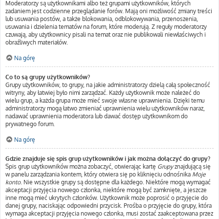
Moderatorzy są użytkownikami albo też grupami użytkowników, których
zadaniem jest codzienne przeglądanie forów. Mają oni możliwość zmiany treści
lub usuwania postów, a także blokowania, odblokowywania, przenoszenia,
usuwania i dzielenia tematów na forum, które moderują. Z reguły moderatorzy
czuwają, aby użytkownicy pisali na temat oraz nie publikowali niewłaściwych i
obraźliwych materiałów.
Na górę
Co to są grupy użytkowników?
Grupy użytkowników, to grupy, na jakie administratorzy dzielą całą społeczność
witryny, aby łatwiej było nimi zarządzać. Każdy użytkownik może należeć do
wielu grup, a każda grupa może mieć swoje własne uprawnienia. Dzięki temu
administratorzy mogą łatwo zmieniać uprawnienia wielu użytkowników naraz,
nadawać uprawnienia moderatora lub dawać dostęp użytkownikom do
prywatnego forum.
Na górę
Gdzie znajduje się spis grup użytkowników i jak można dołączyć do grupy?
Spis grup użytkowników można zobaczyć, otwierając kartę
Grupy
znajdującą się
w panelu zarządzania kontem, który otwiera się po kliknięciu odnośnika
Moje
konto
. Nie wszystkie grupy są dostępne dla każdego. Niektóre mogą wymagać
akceptacji przyjęcia nowego członka, niektóre mogą być zamknięte, a jeszcze
inne mogą mieć ukrytych członków. Użytkownik może poprosić o przyjęcie do
danej grupy, naciskając odpowiedni przycisk. Prośba o przyjęcie do grupy, która
wymaga akceptacji przyjęcia nowego członka, musi zostać zaakceptowana przez