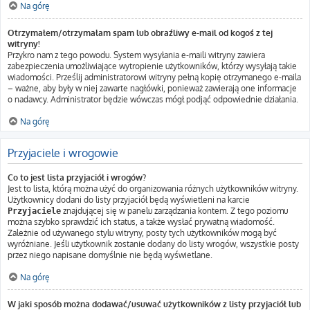
Na górę
Otrzymałem/otrzymałam spam lub obraźliwy e-mail od kogoś z tej
witryny!
Przykro nam z tego powodu. System wysyłania e-maili witryny zawiera
zabezpieczenia umożliwiające wytropienie użytkowników, którzy wysyłają takie
wiadomości. Prześlij administratorowi witryny pełną kopię otrzymanego e-maila
– ważne, aby były w niej zawarte nagłówki, ponieważ zawierają one informacje
o nadawcy. Administrator będzie wówczas mógł podjąć odpowiednie działania.
Na górę
Przyjaciele i wrogowie
Co to jest lista przyjaciół i wrogów?
Jest to lista, którą można użyć do organizowania różnych użytkowników witryny.
Użytkownicy dodani do listy przyjaciół będą wyświetleni na karcie
znajdującej się w panelu zarządzania kontem. Z tego poziomu
Przyjaciele
można szybko sprawdzić ich status, a także wysłać prywatną wiadomość.
Zależnie od używanego stylu witryny, posty tych użytkowników mogą być
wyróżniane. Jeśli użytkownik zostanie dodany do listy wrogów, wszystkie posty
przez niego napisane domyślnie nie będą wyświetlane.
Na górę
W jaki sposób można dodawać/usuwać użytkowników z listy przyjaciół lub