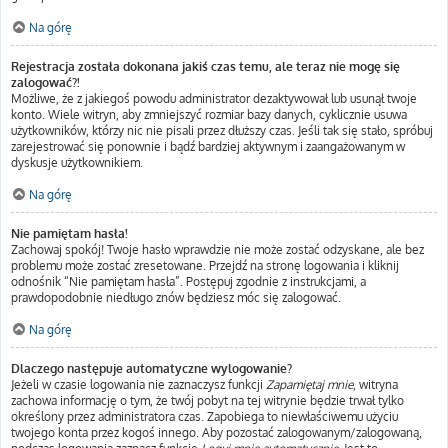
Na górę
Rejestracja została dokonana jakiś czas temu, ale teraz nie mogę się
zalogować?!
Możliwe, że z jakiegoś powodu administrator dezaktywował lub usunął twoje
konto. Wiele witryn, aby zmniejszyć rozmiar bazy danych, cyklicznie usuwa
użytkowników, którzy nic nie pisali przez dłuższy czas. Jeśli tak się stało, spróbuj
zarejestrować się ponownie i bądź bardziej aktywnym i zaangażowanym w
dyskusje użytkownikiem.
Na górę
Nie pamiętam hasła!
Zachowaj spokój! Twoje hasło wprawdzie nie może zostać odzyskane, ale bez
problemu może zostać zresetowane. Przejdź na stronę logowania i kliknij
odnośnik “Nie pamiętam hasła”. Postępuj zgodnie z instrukcjami, a
prawdopodobnie niedługo znów będziesz móc się zalogować.
Na górę
Dlaczego następuje automatyczne wylogowanie?
Jeżeli w czasie logowania nie zaznaczysz funkcji
Zapamiętaj mnie
, witryna
zachowa informację o tym, że twój pobyt na tej witrynie będzie trwał tylko
określony przez administratora czas. Zapobiega to niewłaściwemu użyciu
twojego konta przez kogoś innego. Aby pozostać zalogowanym/zalogowaną,