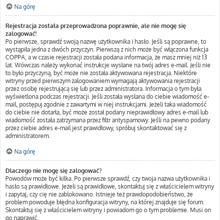
Na górę
Rejestracja została przeprowadzona poprawnie, ale nie mogę się
zalogować!
Po pierwsze, sprawdź swoją nazwę użytkownika i hasło. Jeśli są poprawne, to
wystąpiła jedna z dwóch przyczyn. Pierwszą z nich może być włączona funkcja
COPPA, a w czasie rejestracji została podana informacja, że masz mniej niż 13
lat. Wówczas należy wykonać instrukcje wysłane na twój adres e-mail. Jeśli nie
to było przyczyną, być może nie została aktywowana rejestracja. Niektóre
witryny przed pierwszym zalogowaniem wymagają aktywowania rejestracji
przez osobę rejestrującą się lub przez administratora. Informacja o tym była
wyświetlona podczas rejestracji. Jeśli została wysłana do ciebie wiadomość e-
mail, postępuj zgodnie z zawartymi w niej instrukcjami. Jeżeli taka wiadomość
do ciebie nie dotarła, być może został podany nieprawidłowy adres e-mail lub
wiadomość została zatrzymana przez filtr antyspamowy. Jeśli na pewno podany
przez ciebie adres e-mail jest prawidłowy, spróbuj skontaktować się z
administratorem.
Na górę
Dlaczego nie mogę się zalogować?
Powodów może być kilka. Po pierwsze sprawdź, czy twoja nazwa użytkownika i
hasło są prawidłowe. Jeżeli są prawidłowe, skontaktuj się z właścicielem witryny
i zapytaj, czy cię nie zablokowano. Istnieje też prawdopodobieństwo, że
problem powoduje błędna konfiguracja witryny, na której znajduje się forum.
Skontaktuj się z właścicielem witryny i powiadom go o tym problemie. Musi on
go naprawić.