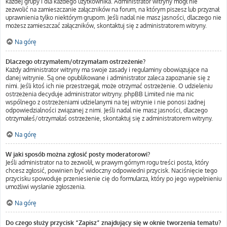
każdej grupy i dla każdego użytkownika. Administrator witryny mógł nie
zezwolić na zamieszczanie załączników na forum, na którym piszesz lub przyznał
uprawnienia tylko niektórym grupom. Jeśli nadal nie masz jasności, dlaczego nie
możesz zamieszczać załączników, skontaktuj się z administratorem witryny.
Na górę
Dlaczego otrzymałem/otrzymałam ostrzeżenie?
Każdy administrator witryny ma swoje zasady i regulaminy obowiązujące na
danej witrynie. Są one opublikowane i administrator zaleca zapoznanie się z
nimi. Jeśli ktoś ich nie przestrzegał, może otrzymać ostrzeżenie. O udzieleniu
ostrzeżenia decyduje administrator witryny. phpBB Limited nie ma nic
wspólnego z ostrzeżeniami udzielanymi na tej witrynie i nie ponosi żadnej
odpowiedzialności związanej z nimi. Jeśli nadal nie masz jasności, dlaczego
otrzymałeś/otrzymałaś ostrzeżenie, skontaktuj się z administratorem witryny.
Na górę
W jaki sposób można zgłosić posty moderatorowi?
Jeśli administrator na to zezwolił, w prawym górnym rogu treści posta, który
chcesz zgłosić, powinien być widoczny odpowiedni przycisk. Naciśnięcie tego
przycisku spowoduje przeniesienie cię do formularza, który po jego wypełnieniu
umożliwi wysłanie zgłoszenia.
Na górę
Do czego służy przycisk “Zapisz” znajdujący się w oknie tworzenia tematu?