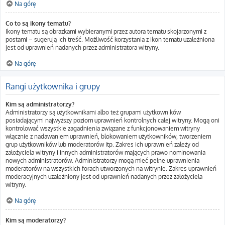
Na górę
Co to są ikony tematu?
Ikony tematu są obrazkami wybieranymi przez autora tematu skojarzonymi z
postami – sugerują ich treść. Możliwość korzystania z ikon tematu uzależniona
jest od uprawnień nadanych przez administratora witryny.
Na górę
Rangi użytkownika i grupy
Kim są administratorzy?
Administratorzy są użytkownikami albo też grupami użytkowników
posiadającymi najwyższy poziom uprawnień kontrolnych całej witryny. Mogą oni
kontrolować wszystkie zagadnienia związane z funkcjonowaniem witryny
włącznie z nadawaniem uprawnień, blokowaniem użytkowników, tworzeniem
grup użytkowników lub moderatorów itp. Zakres ich uprawnień zależy od
założyciela witryny i innych administratorów mających prawo nominowania
nowych administratorów. Administratorzy mogą mieć pełne uprawnienia
moderatorów na wszystkich forach utworzonych na witrynie. Zakres uprawnień
moderacyjnych uzależniony jest od uprawnień nadanych przez założyciela
witryny.
Na górę
Kim są moderatorzy?