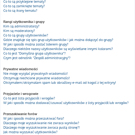
Co to są przyklejone tematy?
Co to są zamknięte tematy?
Co to są ikony tematu?
Rangi użytkownika i grupy
Kim są administratorzy?
Kim są moderatorzy?
Co to są grupy użytkowników?
Gdzie znajduje się spis grup użytkowników i jak można dołączyć do grupy?
W jaki sposób można zostać liderem grupy?
Dlaczego niektóre nazwy użytkowników są wyświetlane innymi kolorami?
Co to jest “Domyślna grupa użytkownika”?
Czym jest odnośnik “Zespół administracyjny”?
Prywatne wiadomości
Nie mogę wysyłać prywatnych wiadomości!
Otrzymuję niechciane prywatne wiadomości!
Otrzymałem/otrzymałam spam lub obraźliwy e-mail od kogoś z tej witryny!
Przyjaciele i wrogowie
Co to jest lista przyjaciół i wrogów?
W jaki sposób można dodawać/usuwać użytkowników z listy przyjaciół lub wrogów?
Przeszukiwanie forów
W jaki sposób można przeszukiwać fora?
Dlaczego moje wyszukiwanie nie zwraca wyników?
Dlaczego moje wyszukiwanie zwraca pustą stronę?!
Jak można wyszukać użytkowników?