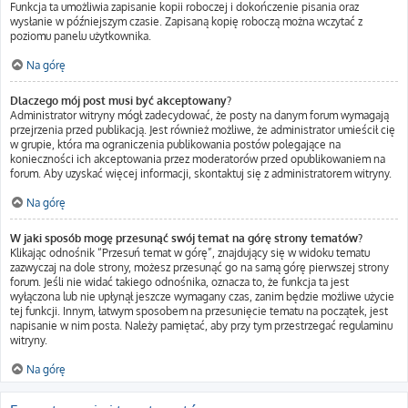
Funkcja ta umożliwia zapisanie kopii roboczej i dokończenie pisania oraz
wysłanie w późniejszym czasie. Zapisaną kopię roboczą można wczytać z
poziomu panelu użytkownika.
Na górę
Dlaczego mój post musi być akceptowany?
Administrator witryny mógł zadecydować, że posty na danym forum wymagają
przejrzenia przed publikacją. Jest również możliwe, że administrator umieścił cię
w grupie, która ma ograniczenia publikowania postów polegające na
konieczności ich akceptowania przez moderatorów przed opublikowaniem na
forum. Aby uzyskać więcej informacji, skontaktuj się z administratorem witryny.
Na górę
W jaki sposób mogę przesunąć swój temat na górę strony tematów?
Klikając odnośnik “Przesuń temat w górę”, znajdujący się w widoku tematu
zazwyczaj na dole strony, możesz przesunąć go na samą górę pierwszej strony
forum. Jeśli nie widać takiego odnośnika, oznacza to, że funkcja ta jest
wyłączona lub nie upłynął jeszcze wymagany czas, zanim będzie możliwe użycie
tej funkcji. Innym, łatwym sposobem na przesunięcie tematu na początek, jest
napisanie w nim posta. Należy pamiętać, aby przy tym przestrzegać regulaminu
witryny.
Na górę