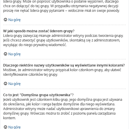
lidera grupy. Może on poprosić użytkownika o podanie wyjaśnień, dlaczego
chce on dołączyć do tej grupy. W przypadku otrzymania negatywnej decyzji
proszę nie nękać lidera grupy pytaniami – widocznie miał on swoje powody.
Na górę
W jaki sposób można zostać liderem grupy?
Lidera grupy zazwyczaj mianuje administrator witryny podczas tworzenia grupy.
Jeśli chcesz utworzyć grupę użytkowników, skontaktuj się z administratorem,
wysyłając do niego prywatną wiadomość.
Na górę
Dlaczego niektóre nazwy użytkowników są wyświetlane innymi kolorami?
Możliwe, że administrator witryny przypisał kolor członkom grupy, aby ułatwić
identyfikowanie członków tej grupy.
Na górę
Co to jest “Domyślna grupa użytkownika”?
Jeżeli użytkownik jest członkiem kilku grup, jego domyślna grupa jest używana
do określenia, jaki kolor i ranga będzie domyślnie dla niego wyświetlana.
Administrator witryny może nadać użytkownikowi uprawnienia do zmiany
domyślnej grupy. Wówczas można to zrobić z poziomu panelu zarządzania
kontem.
Na górę