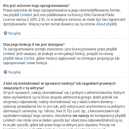
Kto jest autorem tego oprogramowania?
Prawa autorskie do tego oprogramowania w jego niezmodyfikowanej formie,
ma
phpBB Limited
. Jest ono publikowane na licencji GNU General Public
License wersja 2 (GPL-2.0), co w praktyce oznacza, że może być bez ograniczeń
dystrybuowane. Więcej na ten temat dowiesz się na stronie
About phpBB
.
Na górę
Dlaczego funkcja X nie jest dostępna?
To oprogramowanie zostało stworzone i jest licencjonowane przez phpBB
Limited. Jeśli uważasz, że brakuje w nim jakiejś funkcji, przejdź na stronę
phpBB Ideas Centre
, gdzie możesz zagłosować na istniejące propozycje lub
zaproponować nowe funkcje.
Na górę
Z kim się kontaktować w sprawach nadużyć lub zagadnień prawnych
związanych z tą witryną?
W tych sprawach, należy skontaktować się z jednym z administratorów, których
dane wyświetlone są na liście zespołu administracyjnego. Jeżeli jednak nie
otrzymasz odpowiedzi, należy skontaktować się z właścicielem domeny –
wykonaj sprawdzenie
kto to jest
lub, jeśli witryna jest uruchomiona na jednym z
darmowych serwisów, np. Yahoo!, free.fr, f2s.com, itp., z kierownictwem lub
wydziałem nadużyć tego serwisu. Absolutnie
nie należy
do kompetencji phpBB
Limited i nie może ona w żaden sposób być obarczana odpowiedzialnością za
to w jaki sposób, gdzie lub przez kogo ta witryna jest używana. Proszę nie