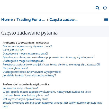
S
z
Home
Trading For a Living
Często zadawane pytania
u
k
Często zadawane pytania
a
j
Problemy z logowaniem i rejestracją
Dlaczego w ogóle muszę się rejestrować?
Co to jest COPPA?
Dlaczego nie mogę się zarejestrować?
Rejestracja została przeprowadzona poprawnie, ale nie mogę się zalogować!
Dlaczego nie mogę się zalogować?
Rejestracja została dokonana jakiś czas temu, ale teraz nie mogę się zalogować?!
Nie pamiętam hasła!
Dlaczego następuje automatyczne wylogowanie?
Jak działa funkcja “Usuń ciasteczka witryny”?
Preferencje i ustawienia użytkownika
Jak zmienić moje ustawienia?
W jaki sposób można zapobiec wyświetlaniu nazwy użytkownika na liście
użytkowników przeglądających forum?
Jest wyświetlany nieprawidłowy czas!
Została wykonana zmiana strefy czasowej, a nadal jest wyświetlany nieprawidłowy
czas!