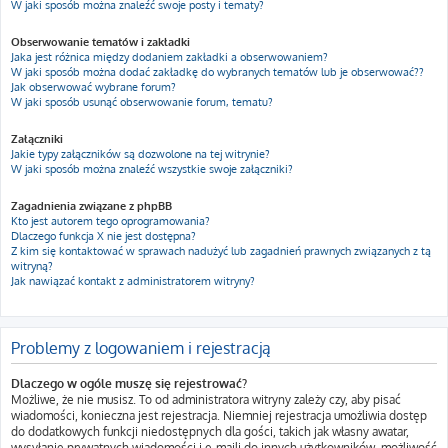
W jaki sposób można znaleźć swoje posty i tematy?
Obserwowanie tematów i zakładki
Jaka jest różnica między dodaniem zakładki a obserwowaniem?
W jaki sposób można dodać zakładkę do wybranych tematów lub je obserwować??
Jak obserwować wybrane forum?
W jaki sposób usunąć obserwowanie forum, tematu?
Załączniki
Jakie typy załączników są dozwolone na tej witrynie?
W jaki sposób można znaleźć wszystkie swoje załączniki?
Zagadnienia związane z phpBB
Kto jest autorem tego oprogramowania?
Dlaczego funkcja X nie jest dostępna?
Z kim się kontaktować w sprawach nadużyć lub zagadnień prawnych związanych z tą
witryną?
Jak nawiązać kontakt z administratorem witryny?
Problemy z logowaniem i rejestracją
Dlaczego w ogóle muszę się rejestrować?
Możliwe, że nie musisz. To od administratora witryny zależy czy, aby pisać
wiadomości, konieczna jest rejestracja. Niemniej rejestracja umożliwia dostęp
do dodatkowych funkcji niedostępnych dla gości, takich jak własny awatar,
wysyłanie prywatnych wiadomości i e-maili do innych użytkowników, możliwość