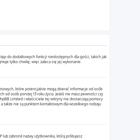
ostęp do dodatkowych funkcji niedostępnych dla gości, takich jak
uje tylko chwilę, więc zaleca się jej wykonanie.
netowych, które potencjalnie mogą zbierać informacje od osób
h od osób poniżej 13 roku życia. Jeżeli nie masz pewności czy
hpBB Limited i właściciele tej witryny nie dostarczają pomocy
 a także nie są punktem kontaktowym dla wszelkiego rodzaju
IP lub zabronił nazwy użytkownika, którą próbujesz