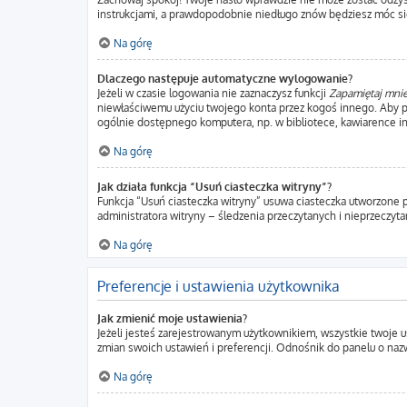
instrukcjami, a prawdopodobnie niedługo znów będziesz móc si
Na górę
Dlaczego następuje automatyczne wylogowanie?
Jeżeli w czasie logowania nie zaznaczysz funkcji
Zapamiętaj mni
niewłaściwemu użyciu twojego konta przez kogoś innego. Aby
ogólnie dostępnego komputera, np. w bibliotece, kawiarence intern
Na górę
Jak działa funkcja “Usuń ciasteczka witryny”?
Funkcja “Usuń ciasteczka witryny” usuwa ciasteczka utworzone p
administratora witryny – śledzenia przeczytanych i nieprzecz
Na górę
Preferencje i ustawienia użytkownika
Jak zmienić moje ustawienia?
Jeżeli jesteś zarejestrowanym użytkownikiem, wszystkie twoje 
zmian swoich ustawień i preferencji. Odnośnik do panelu o nazw
Na górę