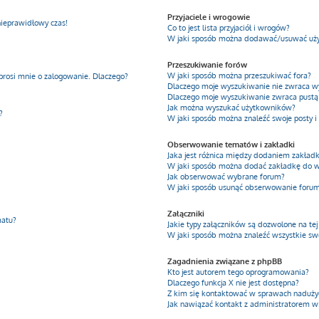
Przyjaciele i wrogowie
nieprawidłowy czas!
Co to jest lista przyjaciół i wrogów?
W jaki sposób można dodawać/usuwać użyt
Przeszukiwanie forów
W jaki sposób można przeszukiwać fora?
prosi mnie o zalogowanie. Dlaczego?
Dlaczego moje wyszukiwanie nie zwraca 
Dlaczego moje wyszukiwanie zwraca pustą 
Jak można wyszukać użytkowników?
?
W jaki sposób można znaleźć swoje posty i
Obserwowanie tematów i zakładki
Jaka jest różnica między dodaniem zakła
W jaki sposób można dodać zakładkę do 
Jak obserwować wybrane forum?
W jaki sposób usunąć obserwowanie foru
Załączniki
matu?
Jakie typy załączników są dozwolone na tej
W jaki sposób można znaleźć wszystkie swo
Zagadnienia związane z phpBB
Kto jest autorem tego oprogramowania?
Dlaczego funkcja X nie jest dostępna?
Z kim się kontaktować w sprawach nadużyć
Jak nawiązać kontakt z administratorem w