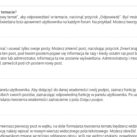
 temacie?
Nowy temat”, aby odpowiedzieć w temacie, nacisnąć przycisk „Odpowiedz”. Być moż
yświetlana lista uprawnień użytkownika na każdym forum. Na przykład: Możesz tworz
iać i usuwać tylko swoje posty. Możesz zmienić post, naciskając przycisk
Zmień
znaj
ten post, pod twoim postem pojawi się informacja ile razy i kiedy ostatni raz post by
ator lub administrator, informacja ta nie zostanie wyświetlona. Administratorzy i m
ś zamieścił pod ich postem nowy post.
anelu użytkownika. Aby dołączyć do danej wiadomości swój podpis, zaznacz funkcję
ich swoich postów, zaznaczając odpowiednią funkcję w panelu użytkownika. Po uakt
ularzu tworzenia wiadomości zaznaczenie z pola
Dołącz podpis
.
mieniasz pierwszy post w wątku, na dole formularza tworzenia tematu będziesz widzie
 opcję należy wpisać w nowym wierszu widocznego pola tekstowego. Możesz określić 
użytkownikom zmianę wcześniej oddanego głosu. Jeśli nie widzisz etykiety, prawdop