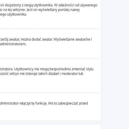
est skojarzony z rangą użytkownika. W zależności od używanego
s na tej witrynie. Jest on wyświetlany poniżej nazwy
żdego użytkownika.
Prześlij awatar, można dodać awatar. Wyświetlanie awatarów i
 administratorem.
istratora. Użytkownicy nie mogą bezpośrednio zmieniać stylu
zość witryn nie toleruje takich działań i moderator lub
dministrator włączył tę funkcję. Ma to zabezpieczać przed