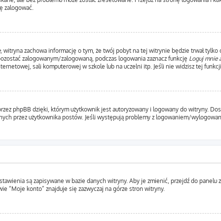
ę zalogować.
e
, witryna zachowa informację o tym, że twój pobyt na tej witrynie będzie trwał tylko
 pozostać zalogowanym/zalogowaną, podczas logowania zaznacz funkcję
Loguj mnie 
etowej, sali komputerowej w szkole lub na uczelni itp. Jeśli nie widzisz tej funkcji,
rzez phpBB dzięki, którym użytkownik jest autoryzowany i logowany do witryny. Dosta
ytanych przez użytkownika postów. Jeśli występują problemy z logowaniem/wylogow
ustawienia są zapisywane w bazie danych witryny. Aby je zmienić, przejdź do pane
ie “Moje konto” znajduje się zazwyczaj na górze stron witryny.