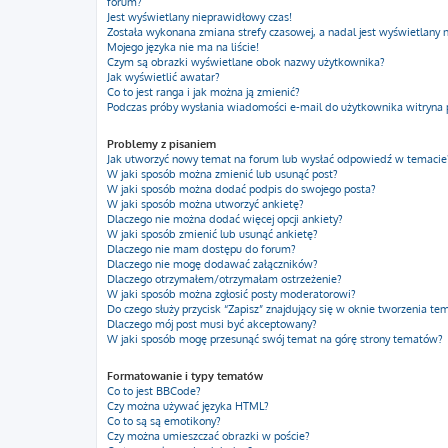
forum?
Jest wyświetlany nieprawidłowy czas!
Została wykonana zmiana strefy czasowej, a nadal jest wyświetlany 
Mojego języka nie ma na liście!
Czym są obrazki wyświetlane obok nazwy użytkownika?
Jak wyświetlić awatar?
Co to jest ranga i jak można ją zmienić?
Podczas próby wysłania wiadomości e-mail do użytkownika witryna 
Problemy z pisaniem
Jak utworzyć nowy temat na forum lub wysłać odpowiedź w temacie
W jaki sposób można zmienić lub usunąć post?
W jaki sposób można dodać podpis do swojego posta?
W jaki sposób można utworzyć ankietę?
Dlaczego nie można dodać więcej opcji ankiety?
W jaki sposób zmienić lub usunąć ankietę?
Dlaczego nie mam dostępu do forum?
Dlaczego nie mogę dodawać załączników?
Dlaczego otrzymałem/otrzymałam ostrzeżenie?
W jaki sposób można zgłosić posty moderatorowi?
Do czego służy przycisk “Zapisz” znajdujący się w oknie tworzenia te
Dlaczego mój post musi być akceptowany?
W jaki sposób mogę przesunąć swój temat na górę strony tematów?
Formatowanie i typy tematów
Co to jest BBCode?
Czy można używać języka HTML?
Co to są są emotikony?
Czy można umieszczać obrazki w poście?