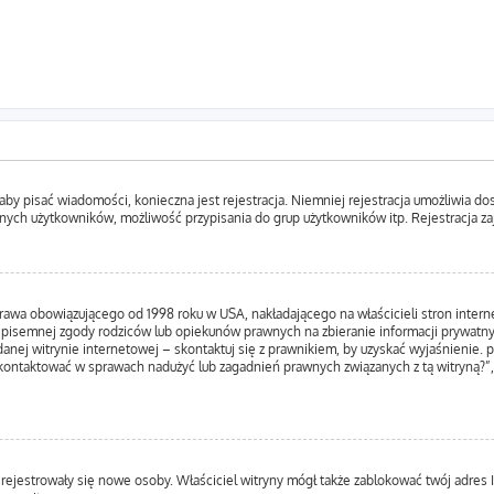
, aby pisać wiadomości, konieczna jest rejestracja. Niemniej rejestracja umożliwia d
nych użytkowników, możliwość przypisania do grup użytkowników itp. Rejestracja zajm
prawa obowiązującego od 1998 roku w USA, nakładającego na właścicieli stron inter
 pisemnej zgody rodziców lub opiekunów prawnych na zbieranie informacji prywatnyc
anej witrynie internetowej – skontaktuj się z prawnikiem, by uzyskać wyjaśnienie. p
kontaktować w sprawach nadużyć lub zagadnień prawnych związanych z tą witryną?”,
ie rejestrowały się nowe osoby. Właściciel witryny mógł także zablokować twój adres 