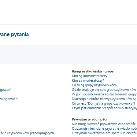
ane pytania
Rangi użytkownika i grupy
Kim są administratorzy?
Kim są moderatorzy?
Co to są grupy użytkowników?
ogować!
Gdzie znajduje się spis grup użytkowników
W jaki sposób można zostać liderem grupy
 zalogować?!
Dlaczego niektóre nazwy użytkowników są
Co to jest “Domyślna grupa użytkownika”?
Czym jest odnośnik “Zespół administracyjn
Prywatne wiadomości
Nie mogę wysyłać prywatnych wiadomości
Otrzymuję niechciane prywatne wiadomośc
iście użytkowników przeglądających
Otrzymałem/otrzymałam spam lub obraźliwy