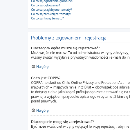
Co to są ogłoszenia globalne?
Co to są ogłoszenia?
Co to są przyklejone tematy?
Co to są zamknięte tematy?
Co to są ikony tematu?
Problemy z logowaniem i rejestracją
Dlaczego w ogóle muszę się rejestrować?
Możliwe, że nie musisz. To od administratora witryny zależy czy
własny awatar, wysyłanie prywatnych wiadomości i e-maili do in
Na górę
Co to jest COPPA?
COPPA, to skrót od Child Online Privacy and Protection Act – 
małoletnich – mających mniej niż 13 lat – obowiązek posiadania
to dotyczy ciebie jako kogoś próbującego zarejestrować się na d
prawnej z wyjątkiem przypadku opisanego w pytaniu „Z kim się 
porad prawnych.
Na górę
Dlaczego nie mogę się zarejestrować?
Być może właściciel witryny wyłączył funkcję rejestracji, aby n