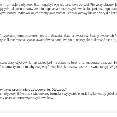
ne informacje o użytkowniku, mogą być wyświetlane dwa obrazki. Pierwszy obrazek j
ących, jak dużo postów zostało napisanych przez użytkownika lub jaki jest jego statu
yżej nazwy użytkownika jest znany jako awatar i jest unikatowy lub osobisty dla ka
”, używając jednej z czterech metod: Gravatar, Galeria awatarów, Zdalny awatar lub 
y. Jeśli nie można używać awatarów na danej witrynie, należy skontaktować się z jej
tów dany użytkownik napisał lub jaki ma status na forum, np. moderatora czy admin
ć postów tylko po to, aby zwiększyć swój licznik postów i przez to swoją rangę. Więks
witryna prosi mnie o zalogowanie. Dlaczego?
h użytkowników przez wbudowany formularz wysyłania e-maili i tylko wtedy, jeżeli a
ryny przez anonimowych użytkowników.