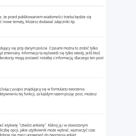
e, że przed publikowaniem wiadomości trzeba będzie się
yć nowe tematy, Możesz dodawać załączniki itp.
dujący się przy danym poście. Czasami można to zrobić tylko
ł zmieniany. Informacja ta wyświetli się tylko wtedy, jeśli ktoś
oderatorzy mogą zostawić notatkę z informacją, dlaczego ten post
Dołącz podpis
znajdującą się w formularzu tworzenia
ywnieniu tej funkcji, za każdym razem pisząc post, możesz
ć etykietę “Utwórz ankietę”. Kliknij ją i w otworzonym
liczbę opcji, jakie użytkownik może wybrać, wyznaczyć czas
odobnie nie masz uprawnień do tworzenia ankiet.