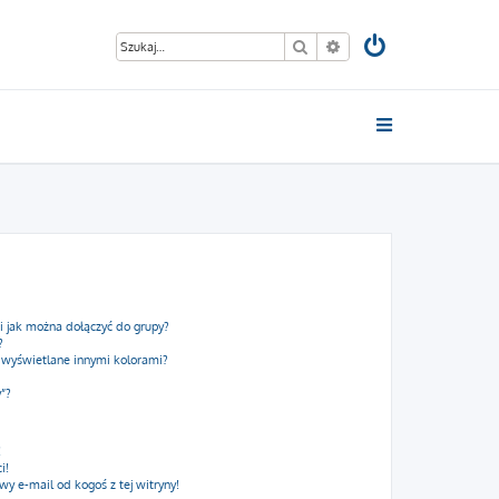
Szukaj
Wyszukiwanie zaawan
 i jak można dołączyć do grupy?
?
 wyświetlane innymi kolorami?
y”?
!
i!
 e-mail od kogoś z tej witryny!