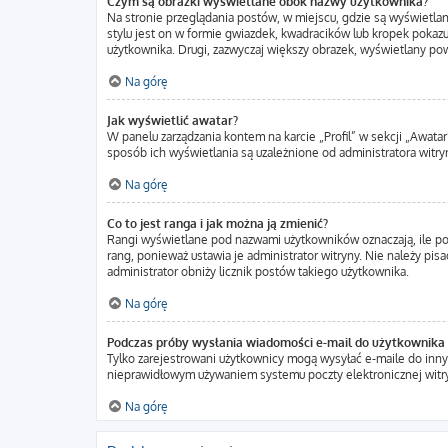
Czym są obrazki wyświetlane obok nazwy użytkownika?
Na stronie przeglądania postów, w miejscu, gdzie są wyświetla
stylu jest on w formie gwiazdek, kwadracików lub kropek pokazuj
użytkownika. Drugi, zazwyczaj większy obrazek, wyświetlany pow
Na górę
Jak wyświetlić awatar?
W panelu zarządzania kontem na karcie „Profil” w sekcji „Awatar
sposób ich wyświetlania są uzależnione od administratora witryn
Na górę
Co to jest ranga i jak można ją zmienić?
Rangi wyświetlane pod nazwami użytkowników oznaczają, ile pos
rang, ponieważ ustawia je administrator witryny. Nie należy pisa
administrator obniży licznik postów takiego użytkownika.
Na górę
Podczas próby wysłania wiadomości e-mail do użytkownika 
Tylko zarejestrowani użytkownicy mogą wysyłać e-maile do innyc
nieprawidłowym używaniem systemu poczty elektronicznej wit
Na górę