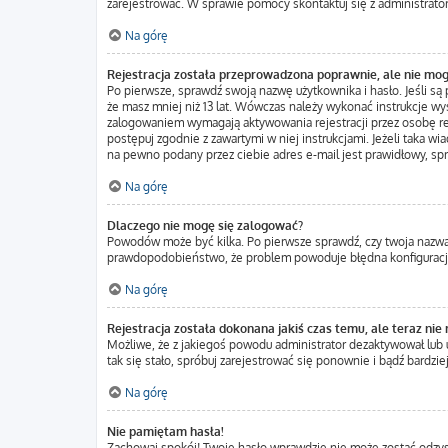
zarejestrować. W sprawie pomocy skontaktuj się z administrato
Na górę
Rejestracja została przeprowadzona poprawnie, ale nie mog
Po pierwsze, sprawdź swoją nazwę użytkownika i hasło. Jeśli są
że masz mniej niż 13 lat. Wówczas należy wykonać instrukcje wys
zalogowaniem wymagają aktywowania rejestracji przez osobę rejes
postępuj zgodnie z zawartymi w niej instrukcjami. Jeżeli taka w
na pewno podany przez ciebie adres e-mail jest prawidłowy, sp
Na górę
Dlaczego nie mogę się zalogować?
Powodów może być kilka. Po pierwsze sprawdź, czy twoja nazwa uż
prawdopodobieństwo, że problem powoduje błędna konfiguracja w
Na górę
Rejestracja została dokonana jakiś czas temu, ale teraz nie
Możliwe, że z jakiegoś powodu administrator dezaktywował lub us
tak się stało, spróbuj zarejestrować się ponownie i bądź bard
Na górę
Nie pamiętam hasła!
Zachowaj spokój! Twoje hasło wprawdzie nie może zostać odzysk