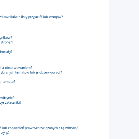
kowników z listy przyjaciół lub wrogów?
wyników?
stronę?!
 tematy?
dki a obserwowaniem?
wybranych tematów lub je obserwować??
m, tematu?
 witrynie?
je załączniki?
 lub zagadnień prawnych związanych z tą witryną?
itryny?