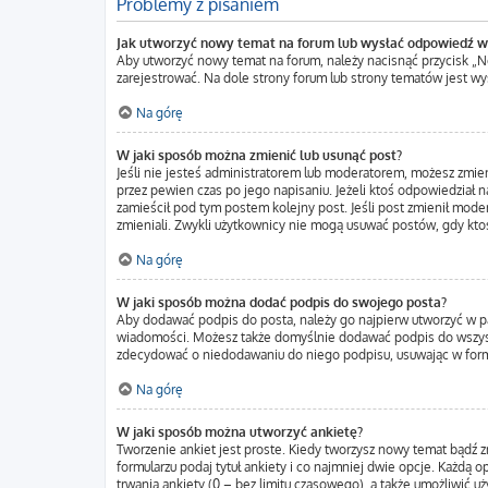
Problemy z pisaniem
Jak utworzyć nowy temat na forum lub wysłać odpowiedź w
Aby utworzyć nowy temat na forum, należy nacisnąć przycisk „
zarejestrować. Na dole strony forum lub strony tematów jest w
Na górę
W jaki sposób można zmienić lub usunąć post?
Jeśli nie jesteś administratorem lub moderatorem, możesz zmien
przez pewien czas po jego napisaniu. Jeżeli ktoś odpowiedział na 
zamieścił pod tym postem kolejny post. Jeśli post zmienił moder
zmieniali. Zwykli użytkownicy nie mogą usuwać postów, gdy kto
Na górę
W jaki sposób można dodać podpis do swojego posta?
Aby dodawać podpis do posta, należy go najpierw utworzyć w p
wiadomości. Możesz także domyślnie dodawać podpis do wszystk
zdecydować o niedodawaniu do niego podpisu, usuwając w form
Na górę
W jaki sposób można utworzyć ankietę?
Tworzenie ankiet jest proste. Kiedy tworzysz nowy temat bądź z
formularzu podaj tytuł ankiety i co najmniej dwie opcje. Każdą
trwania ankiety (0 – bez limitu czasowego), a także umożliwić 