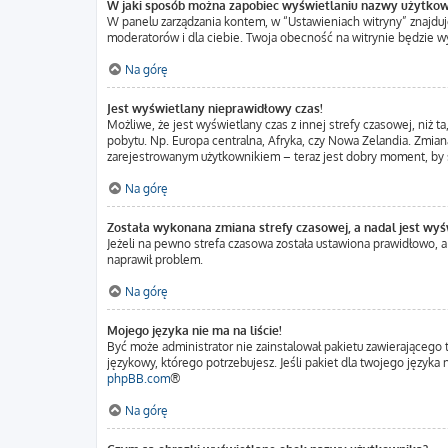
W jaki sposób można zapobiec wyświetlaniu nazwy użytkow
W panelu zarządzania kontem, w “Ustawieniach witryny” znajduj
moderatorów i dla ciebie. Twoja obecność na witrynie będzie w
Na górę
Jest wyświetlany nieprawidłowy czas!
Możliwe, że jest wyświetlany czas z innej strefy czasowej, niż t
pobytu. Np. Europa centralna, Afryka, czy Nowa Zelandia. Zmiana
zarejestrowanym użytkownikiem – teraz jest dobry moment, by s
Na górę
Została wykonana zmiana strefy czasowej, a nadal jest wyś
Jeżeli na pewno strefa czasowa została ustawiona prawidłowo, a
naprawił problem.
Na górę
Mojego języka nie ma na liście!
Być może administrator nie zainstalował pakietu zawierającego 
językowy, którego potrzebujesz. Jeśli pakiet dla twojego język
phpBB.com
®
Na górę