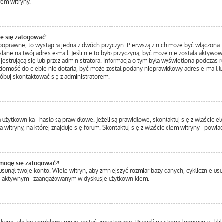
rem witryny.
ę się zalogować!
 poprawne, to wystąpiła jedna z dwóch przyczyn. Pierwszą z nich może być włączona f
łane na twój adres e-mail. Jeśli nie to było przyczyną, być może nie została aktywo
trującą się lub przez administratora. Informacja o tym była wyświetlona podczas rej
iadomość do ciebie nie dotarła, być może został podany nieprawidłowy adres e-mail l
róbuj skontaktować się z administratorem.
ytkownika i hasło są prawidłowe. Jeżeli są prawidłowe, skontaktuj się z właścicielem
itryny, na której znajduje się forum. Skontaktuj się z właścicielem witryny i powi
 mogę się zalogować?!
unął twoje konto. Wiele witryn, aby zmniejszyć rozmiar bazy danych, cyklicznie usuwa
ziej aktywnym i zaangażowanym w dyskusje użytkownikiem.
ane, ale bez problemu może zostać zresetowane. Przejdź na stronę logowania i klik