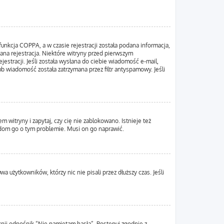
unkcja COPPA, a w czasie rejestracji została podana informacja,
wana rejestracja. Niektóre witryny przed pierwszym
estracji. Jeśli została wysłana do ciebie wiadomość e-mail,
ub wiadomość została zatrzymana przez filtr antyspamowy. Jeśli
 witryny i zapytaj, czy cię nie zablokowano. Istnieje też
adom go o tym problemie. Musi on go naprawić.
 użytkowników, którzy nic nie pisali przez dłuższy czas. Jeśli
nij odnośnik “Nie pamiętam hasła”. Postępuj zgodnie z