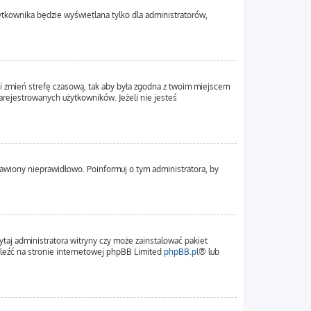
ytkownika będzie wyświetlana tylko dla administratorów,
em i zmień strefę czasową, tak aby była zgodna z twoim miejscem
zarejestrowanych użytkowników. Jeżeli nie jesteś
tawiony nieprawidłowo. Poinformuj o tym administratora, by
ytaj administratora witryny czy może zainstalować pakiet
naleźć na stronie internetowej phpBB Limited
phpBB.pl
® lub