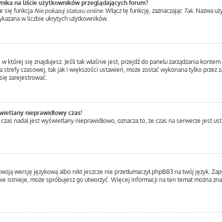
nika na liście użytkowników przeglądających forum?
e się funkcja
Nie pokazuj statusu online
. Włącz tę funkcję, zaznaczając
Tak
. Nazwa uż
ykazana w liczbie ukrytych użytkowników.
a, w której się znajdujesz. Jeśli tak właśnie jest, przejdź do panelu zarządzania kont
 strefy czasowej, tak jak i większości ustawień, może zostać wykonana tylko przez 
ię zarejestrować.
wietlany nieprawidłowy czas!
 czas nadal jest wyświetlany nieprawidłowo, oznacza to, że czas na serwerze jest us
twoją wersję językową albo nikt jeszcze nie przetłumaczył phpBB3 na twój język. Zap
a nie istnieje, może spróbujesz go utworzyć. Więcej informacji na ten temat można z